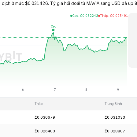
 dịch ở mức $0.031426. Tỷ giá hối đoái từ MAVIA sang USD đã up 
Cao
:
₾
0.032243
Thấp
:
₾
0.025491
Thấp
Trung Bình
₾0.030679
₾0.031033
₾0.026403
₾0.028807