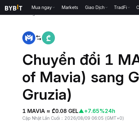
Mua ngay
Markets
Giao Dịch
TradFi
C
Trang chủ
MAVIA to GEL
Chuyển đổi 1 MA
of Mavia) sang G
Gruzia)
1 MAVIA ≈ ₾0.08 GEL
▲
+7.65%
24h
Cập Nhật Lần Cuối
：
2026/08/09 06:05
(
GMT+0
)