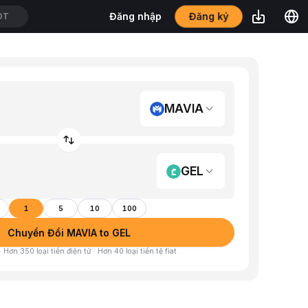
Đăng ký
Đăng nhập
DT
MAVIA
GEL
1
5
10
100
Chuyển Đổi MAVIA to GEL
 Hơn 350 loại tiền điện tử · Hơn 40 loại tiền tệ fiat