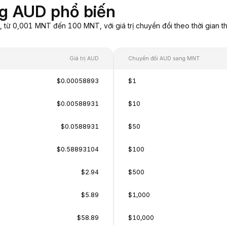
g AUD phổ biến
ừ 0,001 MNT đến 100 MNT, với giá trị chuyển đổi theo thời gian th
Giá trị AUD
Chuyển đổi AUD sang MNT
$0.00058893
$1
$0.00588931
$10
$0.0588931
$50
$0.58893104
$100
$2.94
$500
$5.89
$1,000
$58.89
$10,000