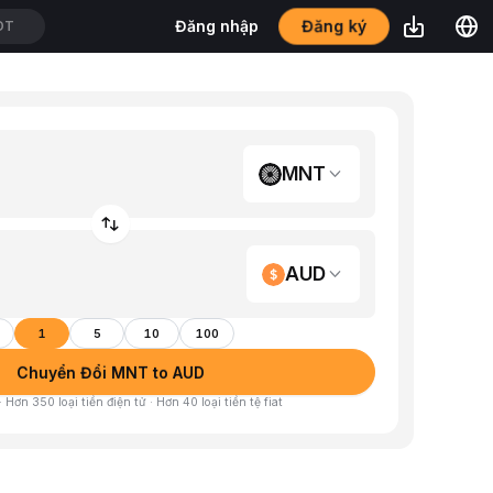
Đăng ký
Đăng nhập
SDT
MNT
AUD
1
5
10
100
Chuyển Đổi MNT to AUD
 Hơn 350 loại tiền điện tử · Hơn 40 loại tiền tệ fiat