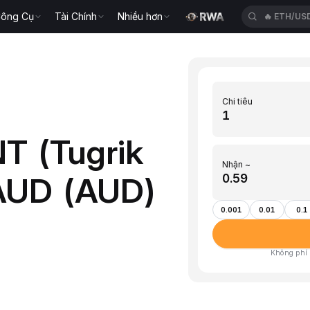
ông Cụ
Tài Chính
Nhiều hơn
🔥
SPCXU
Chi tiêu
T (Tugrik
Nhận ~
AUD (AUD)
0.001
0.01
0.1
Không phí ·