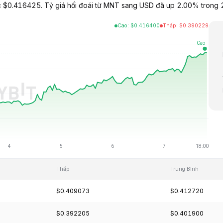
 $0.416425. Tỷ giá hối đoái từ MNT sang USD đã up 2.00% trong 24
Cao
:
$
0.416400
Thấp
:
$
0.390229
Thấp
Trung Bình
$0.409073
$0.412720
$0.392205
$0.401900