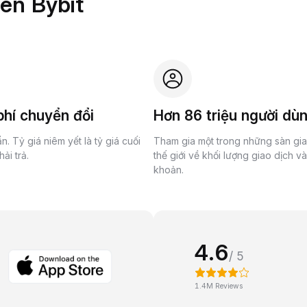
rên Bybit
hí chuyển đổi
Hơn 86 triệu người dù
n. Tỷ giá niêm yết là tỷ giá cuối
Tham gia một trong những sàn gi
ải trả.
thế giới về khối lượng giao dịch v
khoản.
4.6
/ 5
1.4M Reviews