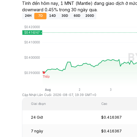
Tính đến hôm nay, 1 MNT (Mantle) đang giao dịch ở mức
downward 0.45% trong 30 ngày qua.
24H
7D
14D
30D
60D
200D
Cập Nhật Lần Cuối: 2026-08-07, 19:39 GMT+0
Giai đoạn
Cao
24 Giờ
$0.416367
7 ngày
$0.416367