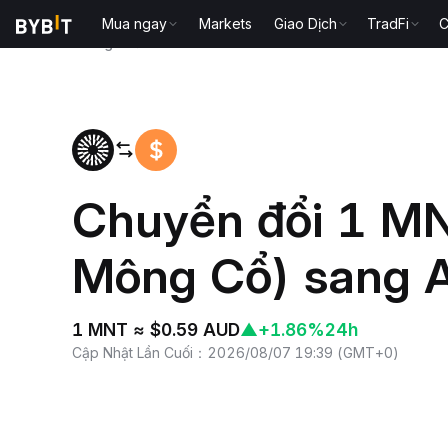
Mua ngay
Markets
Giao Dịch
TradFi
C
Trang chủ
MNT to AUD
Chuyển đổi 1 MN
Mông Cổ) sang 
1 MNT ≈ $0.59 AUD
▲
+1.86%
24h
Cập Nhật Lần Cuối
：
2026/08/07 19:39
(
GMT+0
)