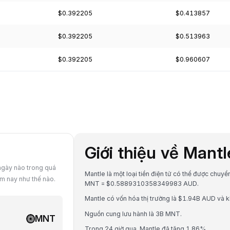
$0.392205
$0.413857
$0.392205
$0.513963
$0.392205
$0.960607
Giới thiệu về Mant
ngày nào trong quá
Mantle là một loại tiền điện tử có thể được chuyển
ôm nay như thế nào.
MNT = $0.5889310358349983 AUD.
Mantle có vốn hóa thị trường là $1.94B AUD và k
Nguồn cung lưu hành là 3B MNT.
MNT
Trong 24 giờ qua, Mantle đã tăng 1.86%.