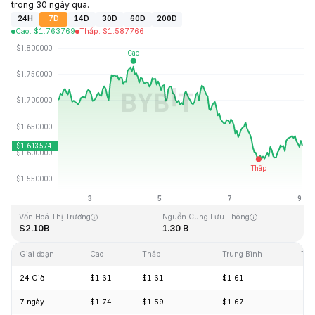
trong 30 ngày qua.
24H
7D
14D
30D
60D
200D
Cao
:
$
1.763769
Thấp
:
$
1.587766
Cập Nhật Lần Cuối: 2026-08-09, 01:52 GMT+0
Mức cao nhất mọi thời đại
Thấp nhất mọi thời đại
$20.44
$0.526762
Vốn Hoá Thị Trường
Nguồn Cung Lưu Thông
$2.10B
1.30 B
Giai đoạn
Cao
Thấp
Trung Bình
Tha
24 Giờ
$1.61
$1.61
$1.61
+0.
7 ngày
$1.74
$1.59
$1.67
-4.