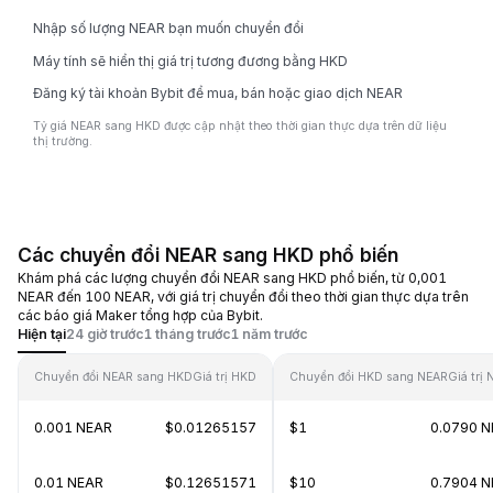
Nhập số lượng NEAR bạn muốn chuyển đổi
Máy tính sẽ hiển thị giá trị tương đương bằng HKD
Đăng ký tài khoản Bybit để mua, bán hoặc giao dịch NEAR
Tỷ giá NEAR sang HKD được cập nhật theo thời gian thực dựa trên dữ liệu
thị trường.
Các chuyển đổi NEAR sang HKD phổ biến
Khám phá các lượng chuyển đổi NEAR sang HKD phổ biến, từ 0,001
NEAR đến 100 NEAR, với giá trị chuyển đổi theo thời gian thực dựa trên
các báo giá Maker tổng hợp của Bybit.
Hiện tại
24 giờ trước
1 tháng trước
1 năm trước
Chuyển đổi NEAR sang HKD
Giá trị HKD
Chuyển đổi HKD sang NEAR
Giá trị
0.001 NEAR
$0.01265157
$1
0.0790 
0.01 NEAR
$0.12651571
$10
0.7904 