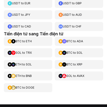
USDT
to
EUR
USDT
to
GBP
USDT
to
JPY
USDT
to
AUD
USDT
to
CAD
USDT
to
CHF
Tiền điện tử sang Tiền điện tử
BTC
to
ETH
BTC
to
ADA
SOL
to
TRX
BTC
to
SOL
ETH
to
SOL
BTC
to
XRP
ETH
to
BNB
SOL
to
AVAX
BTC
to
DOGE