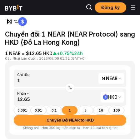
Đăng ký
Trang chủ
NEAR to HKD
Chuyển đổi 1 NEAR (NEAR Protocol) sang
HKD (Đô La Hong Kong)
1 NEAR ≈ $12.65 HKD
▲
+0.75%
24h
Cập Nhật Lần Cuối
：
2026/08/09 01:52
(
GMT+0
)
Chi tiêu
NEAR
Nhận ~
HKD
0.001
0.01
0.1
1
5
10
100
Chuyển Đổi NEAR to HKD
Không phí · Hơn 350 loại tiền điện tử · Hơn 40 loại tiền tệ fiat