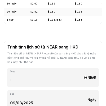
30 ngày
$2.07
$1.59
$1.80
-1
90 ngày
$2.82
$1.50
$1.96
-2
1 năm
$3.19
$0.963533
$1.88
-4
Trình tính lịch sử từ NEAR sang HKD
Tìm hiểu giá trị NEAR (NEAR Protocol) của bạn bằng HKD vào bất kỳ ngày
nào trong quá khứ và xem tỷ giá hối đoái từ NEAR sang HKD so với giá trị
hôm nay như thế nào.
Mua
NEAR
Bật
Ngày