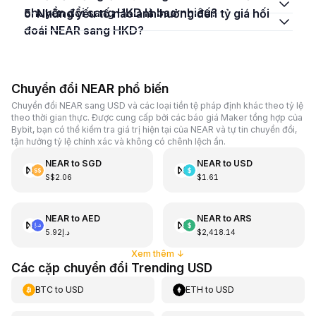
chuyển đổi sang HKD là bao nhiêu?
5. Những yếu tố nào ảnh hưởng đến tỷ giá hối
đoái NEAR sang HKD?
Chuyển đổi NEAR phổ biến
Chuyển đổi NEAR sang USD và các loại tiền tệ pháp định khác theo tỷ lệ
theo thời gian thực. Được cung cấp bởi các báo giá Maker tổng hợp của
Bybit, bạn có thể kiểm tra giá trị hiện tại của NEAR và tự tin chuyển đổi,
tận hưởng tỷ lệ chính xác và không có chênh lệch ẩn.
NEAR
to
SGD
NEAR
to
USD
S$2.06
$1.61
NEAR
to
AED
NEAR
to
ARS
د.إ5.92
$2,418.14
Xem thêm
↓
Các cặp chuyển đổi Trending USD
BTC
to
USD
ETH
to
USD