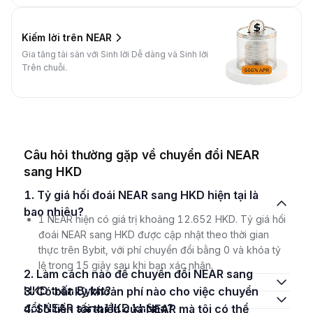
Kiếm lời trên NEAR
Gia tăng tài sản với Sinh lời Dễ dàng và Sinh lời
Trên chuỗi.
Câu hỏi thường gặp về chuyển đổi NEAR
sang HKD
1. Tỷ giá hối đoái NEAR sang HKD hiện tại là
bao nhiêu?
1 NEAR hiện có giá trị khoảng 12.652 HKD. Tỷ giá hối
đoái NEAR sang HKD được cập nhật theo thời gian
thực trên Bybit, với phí chuyển đổi bằng 0 và khóa tỷ
lệ trong 15 giây sau khi bạn xác nhận.
2. Làm cách nào để chuyển đổi NEAR sang
HKD trên Bybit?
3. Có bất kỳ khoản phí nào cho việc chuyển
đổi NEAR sang HKD không?
4. Số tiền tối thiểu của NEAR mà tôi có thể