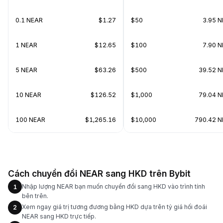
0.1 NEAR
$1.27
$50
3.95 
1 NEAR
$12.65
$100
7.90 
5 NEAR
$63.26
$500
39.52 
10 NEAR
$126.52
$1,000
79.04 
100 NEAR
$1,265.16
$10,000
790.42 
Cách chuyển đổi NEAR sang HKD trên Bybit
Nhập lượng NEAR bạn muốn chuyển đổi sang HKD vào trình tính
1
bên trên.
Xem ngay giá trị tương đương bằng HKD dựa trên tỷ giá hối đoái
2
NEAR sang HKD trực tiếp.