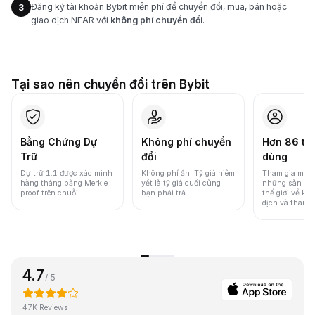
Đăng ký tài khoản Bybit miễn phí để chuyển đổi, mua, bán hoặc
3
giao dịch NEAR với
không phí chuyển đổi
.
Tại sao nên chuyển đổi trên Bybit
Bằng Chứng Dự
Không phí chuyển
Hơn 86 tri
Trữ
đổi
dùng
Dự trữ 1:1 được xác minh
Không phí ẩn. Tỷ giá niêm
Tham gia một 
hàng tháng bằng Merkle
yết là tỷ giá cuối cùng
những sàn gia
proof trên chuỗi.
bạn phải trả.
thế giới về khố
dịch và thanh
4.7
/ 5
47K Reviews