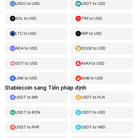
USDC
to
USD
USDT
to
USD
SOL
to
USD
TRX
to
USD
LTC
to
USD
XRP
to
USD
ADA
to
USD
DOGE
to
USD
DOT
to
USD
AVAX
to
USD
LINK
to
USD
SHIB
to
USD
Stablecoin sang Tiền pháp định
USDT
to
INR
USDT
to
PLN
USDT
to
RON
USDT
to
USD
USDT
to
PHP
USDT
to
VND