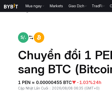
Mua ngay
Markets
Giao Dịch
TradFi
C
Trang chủ
PEN to BTC
Chuyển đổi 1 PE
sang BTC (Bitcoi
1 PEN ≈ 0.00000455 BTC
▼
-1.03%
24h
Cập Nhật Lần Cuối
：
2026/08/08 06:35
(
GMT+0
)