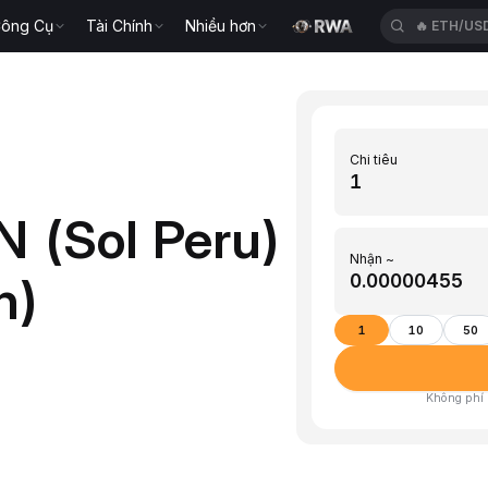
ông Cụ
Tài Chính
Nhiều hơn
🔥
ETH/US
Chi tiêu
N (Sol Peru)
Nhận ~
n)
1
10
50
Không phí ·