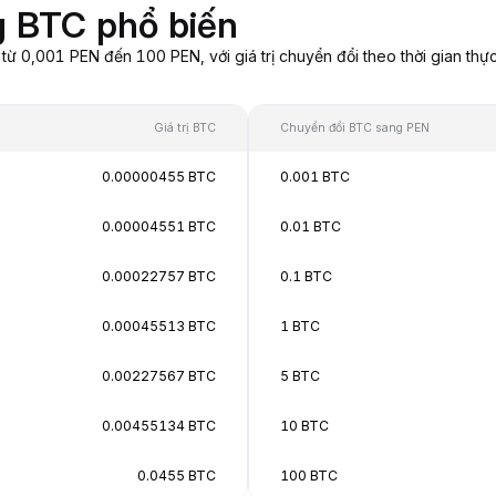
g BTC phổ biến
 0,001 PEN đến 100 PEN, với giá trị chuyển đổi theo thời gian thực
Giá trị BTC
Chuyển đổi BTC sang PEN
0.00000455 BTC
0.001 BTC
0.00004551 BTC
0.01 BTC
0.00022757 BTC
0.1 BTC
0.00045513 BTC
1 BTC
0.00227567 BTC
5 BTC
0.00455134 BTC
10 BTC
0.0455 BTC
100 BTC