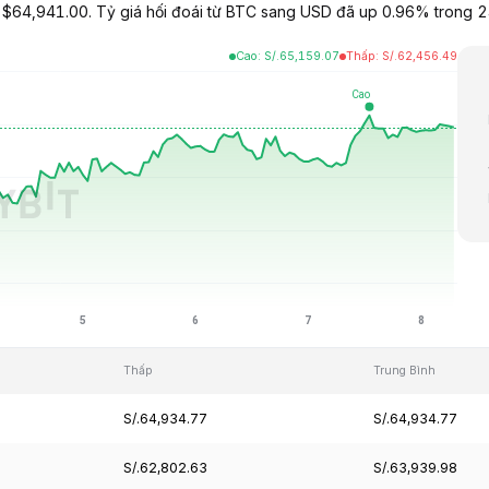
 $64,941.00. Tỷ giá hối đoái từ BTC sang USD đã up 0.96% trong 24
Cao
:
S/.
65,159.07
Thấp
:
S/.
62,456.49
Thấp
Trung Bình
S/.64,934.77
S/.64,934.77
S/.62,802.63
S/.63,939.98