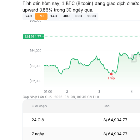
Tính đến hôm nay, 1 BTC (Bitcoin) đang giao dịch ở mức
upward 3.86% trong 30 ngày qua.
24H
7D
14D
30D
60D
200D
Cập Nhật Lần Cuối: 2026-08-08, 06:35 GMT+0
Giai đoạn
Cao
24 Giờ
S/.64,934.77
7 ngày
S/.64,934.77