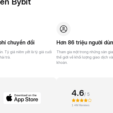
rên Bybit
hí chuyển đổi
Hơn 86 triệu người dù
n. Tỷ giá niêm yết là tỷ giá cuối
Tham gia một trong những sàn gi
ải trả.
thế giới về khối lượng giao dịch v
khoản.
4.6
/ 5
1.4M Reviews