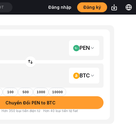
Đăng ký
Đăng nhập
DT
PEN
BTC
100
500
1000
10000
Chuyển Đổi PEN to BTC
 Hơn 350 loại tiền điện tử · Hơn 40 loại tiền tệ fiat