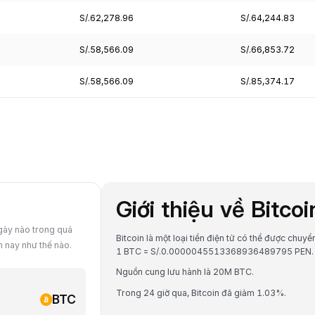
S/.62,278.96
S/.64,244.83
S/.58,566.09
S/.66,853.72
S/.58,566.09
S/.85,374.17
Giới thiệu về Bitco
ngày nào trong quá
Bitcoin là một loại tiền điện tử có thể được chuyển
m nay như thế nào.
1 BTC = S/.0.0000045513368936489795 PEN.
Nguồn cung lưu hành là 20M BTC.
Trong 24 giờ qua, Bitcoin đã giảm 1.03%.
BTC