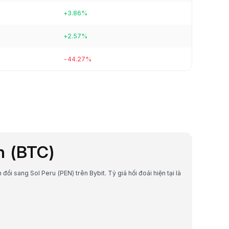
+3.86%
+2.57%
-44.27%
in (BTC)
 đổi sang Sol Peru (PEN) trên Bybit. Tỷ giá hối đoái hiện tại là