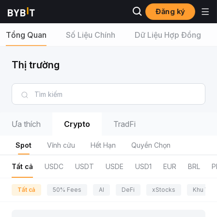
Đăng ký
Tổng Quan
Số Liệu Chính
Dữ Liệu Hợp Đồng
Thị trường
Ưa thích
Crypto
TradFi
Spot
Vĩnh cửu
Hết Hạn
Quyền Chọn
Tất cả
USDC
USDT
USDE
USD1
EUR
BRL
P
Tất cả
50% Fees
AI
DeFi
xStocks
Khu Vực