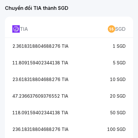
Chuyển đổi TIA thành SGD
TIA
SGD
2.3618318804688276 TIA
1 SGD
11.809159402344138 TIA
5 SGD
23.618318804688276 TIA
10 SGD
47.236637609376552 TIA
20 SGD
118.09159402344138 TIA
50 SGD
236.18318804688276 TIA
100 SGD