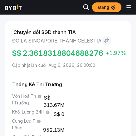
Đăng ký
Thị trường
Giá Celestia TIA
Đô La Singapore to Celestia
Chuyển đổi SGD thành TIA
ĐÔ LA SINGAPORE THÀNH CELESTIA
S$
2.3618318804688276
+1.97%
Cập nhật lần cuối: Aug 6, 2026, 20:00:00
Thống Kê Thị Trường
Vốn Hoá Th
ị Trường
313.67M
Khối Lượng 24H
0
Cung Lưu T
hông
952.13M