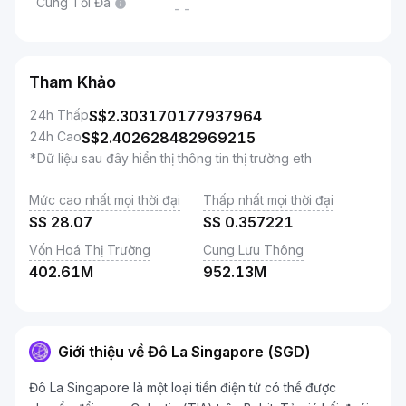
Cung Tối Đa
--
Tham Khảo
24h Thấp
S$
2.303170177937964
24h Cao
S$
2.402628482969215
*Dữ liệu sau đây hiển thị thông tin thị trường eth
Mức cao nhất mọi thời đại
Thấp nhất mọi thời đại
S$
28.07
S$
0.357221
Vốn Hoá Thị Trường
Cung Lưu Thông
402.61M
952.13M
Giới thiệu về Đô La Singapore (SGD)
Đô La Singapore là một loại tiền điện tử có thể được