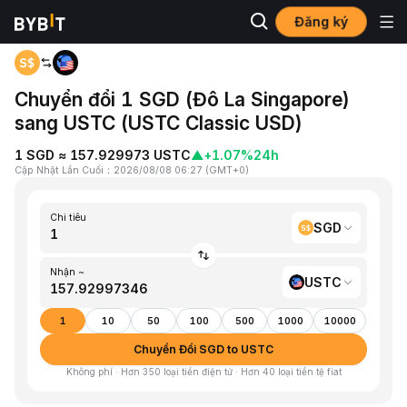
Đăng ký
Trang chủ
SGD to USTC
Chuyển đổi 1 SGD (Đô La Singapore)
sang USTC (USTC Classic USD)
1 SGD ≈ 157.929973 USTC
▲
+1.07%
24h
Cập Nhật Lần Cuối
：
2026/08/08 06:27
(
GMT+0
)
Chi tiêu
SGD
Nhận ~
USTC
1
10
50
100
500
1000
10000
Chuyển Đổi SGD to USTC
Không phí · Hơn 350 loại tiền điện tử · Hơn 40 loại tiền tệ fiat