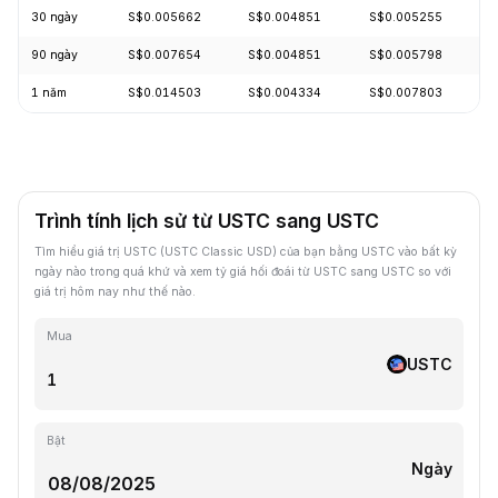
30 ngày
S$0.005662
S$0.004851
S$0.005255
-
90 ngày
S$0.007654
S$0.004851
S$0.005798
-
1 năm
S$0.014503
S$0.004334
S$0.007803
-
Trình tính lịch sử từ USTC sang USTC
Tìm hiểu giá trị USTC (USTC Classic USD) của bạn bằng USTC vào bất kỳ
ngày nào trong quá khứ và xem tỷ giá hối đoái từ USTC sang USTC so với
giá trị hôm nay như thế nào.
Mua
USTC
Bật
Ngày