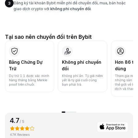
Đăng ký tài khoản Bybit miễn phí để chuyển đổi, mua, bán hoặc
3
giao dịch crypto với
không phí chuyển đổi
.
Tại sao nên chuyển đổi trên Bybit
Bằng Chứng Dự
Không phí chuyển
Hơn 86 tri
Trữ
đổi
dùng
Dự trữ 1:1 được xác minh
Không phí ẩn. Tỷ giá niêm
Tham gia một 
hàng tháng bằng Merkle
yết là tỷ giá cuối cùng
những sàn gia
proof trên chuỗi.
bạn phải trả.
thế giới về khố
dịch và thanh
4.7
/ 5
47K Reviews