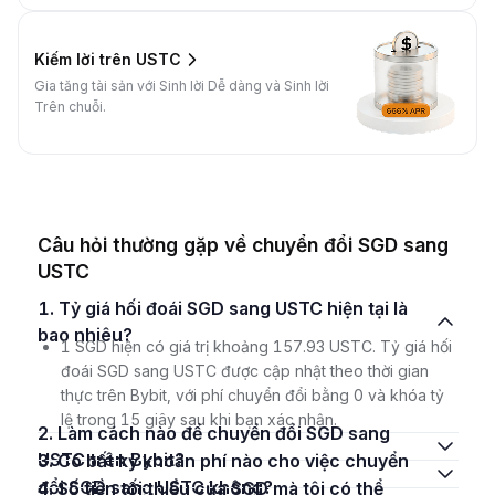
Kiếm lời trên USTC
Gia tăng tài sản với Sinh lời Dễ dàng và Sinh lời
Trên chuỗi.
Câu hỏi thường gặp về chuyển đổi SGD sang
USTC
1. Tỷ giá hối đoái SGD sang USTC hiện tại là
bao nhiêu?
1 SGD hiện có giá trị khoảng 157.93 USTC. Tỷ giá hối
đoái SGD sang USTC được cập nhật theo thời gian
thực trên Bybit, với phí chuyển đổi bằng 0 và khóa tỷ
lệ trong 15 giây sau khi bạn xác nhận.
2. Làm cách nào để chuyển đổi SGD sang
USTC trên Bybit?
3. Có bất kỳ khoản phí nào cho việc chuyển
đổi SGD sang USTC không?
4. Số tiền tối thiểu của SGD mà tôi có thể