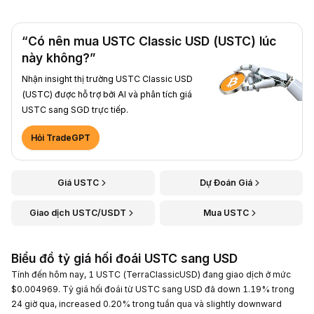
“Có nên mua USTC Classic USD (USTC) lúc
này không?”
Nhận insight thị trường USTC Classic USD
(USTC) được hỗ trợ bởi AI và phân tích giá
USTC sang SGD trực tiếp.
Hỏi TradeGPT
Giá USTC
Dự Đoán Giá
Giao dịch USTC/USDT
Mua USTC
Biểu đồ tỷ giá hối đoái USTC sang USD
Tính đến hôm nay, 1 USTC (TerraClassicUSD) đang giao dịch ở mức
$0.004969. Tỷ giá hối đoái từ USTC sang USD đã down 1.19% trong
24 giờ qua, increased 0.20% trong tuần qua và slightly downward