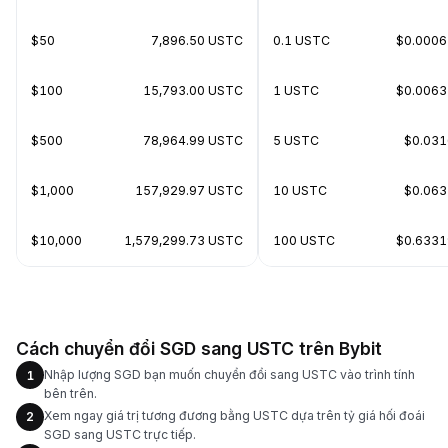
$50
7,896.50 USTC
0.1 USTC
$0.000
$100
15,793.00 USTC
1 USTC
$0.006
$500
78,964.99 USTC
5 USTC
$0.03
$1,000
157,929.97 USTC
10 USTC
$0.06
$10,000
1,579,299.73 USTC
100 USTC
$0.633
Cách chuyển đổi SGD sang USTC trên Bybit
Nhập lượng SGD bạn muốn chuyển đổi sang USTC vào trình tính
1
bên trên.
Xem ngay giá trị tương đương bằng USTC dựa trên tỷ giá hối đoái
2
SGD sang USTC trực tiếp.