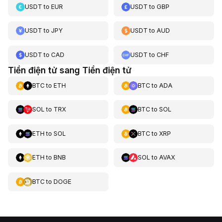
USDT
to
EUR
USDT
to
GBP
USDT
to
JPY
USDT
to
AUD
USDT
to
CAD
USDT
to
CHF
Tiền điện tử sang Tiền điện tử
BTC
to
ETH
BTC
to
ADA
SOL
to
TRX
BTC
to
SOL
ETH
to
SOL
BTC
to
XRP
ETH
to
BNB
SOL
to
AVAX
BTC
to
DOGE