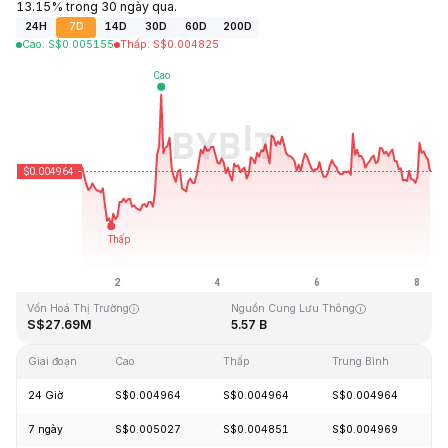
13.15% trong 30 ngày qua.
24H
7D
14D
30D
60D
200D
Cao
:
S$
0.005155
Thấp
:
S$
0.004825
Cập Nhật Lần Cuối: 2026-08-08, 06:27 GMT+0
Mức cao nhất mọi thời đại
Thấp nhất mọi thời đại
S$1.09
S$0.004064
Vốn Hoá Thị Trường
Nguồn Cung Lưu Thông
S$27.69M
5.57 B
Giai đoạn
Cao
Thấp
Trung Bình
T
24 Giờ
S$0.004964
S$0.004964
S$0.004964
-
7 ngày
S$0.005027
S$0.004851
S$0.004969
+