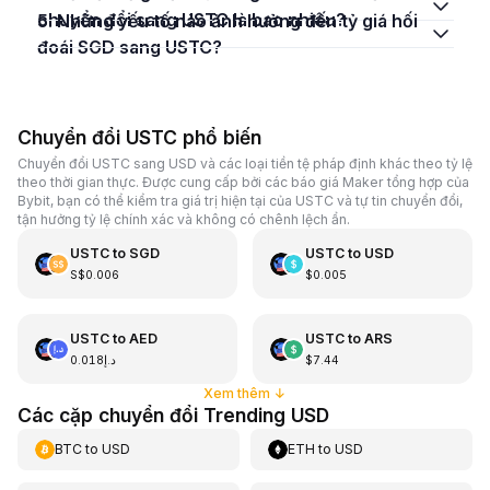
chuyển đổi sang USTC là bao nhiêu?
5. Những yếu tố nào ảnh hưởng đến tỷ giá hối
đoái SGD sang USTC?
Chuyển đổi USTC phổ biến
Chuyển đổi USTC sang USD và các loại tiền tệ pháp định khác theo tỷ lệ
theo thời gian thực. Được cung cấp bởi các báo giá Maker tổng hợp của
Bybit, bạn có thể kiểm tra giá trị hiện tại của USTC và tự tin chuyển đổi,
tận hưởng tỷ lệ chính xác và không có chênh lệch ẩn.
USTC
to
SGD
USTC
to
USD
S$0.006
$0.005
USTC
to
AED
USTC
to
ARS
د.إ0.018
$7.44
Xem thêm
↓
Các cặp chuyển đổi Trending USD
BTC
to
USD
ETH
to
USD