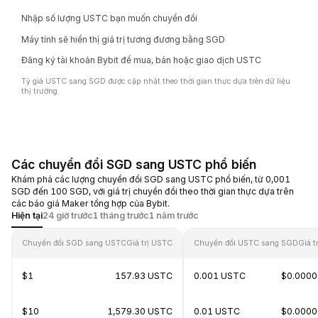
Nhập số lượng USTC bạn muốn chuyển đổi
Máy tính sẽ hiển thị giá trị tương đương bằng SGD
Đăng ký tài khoản Bybit để mua, bán hoặc giao dịch USTC
Tỷ giá USTC sang SGD được cập nhật theo thời gian thực dựa trên dữ liệu
thị trường.
Các chuyển đổi SGD sang USTC phổ biến
Khám phá các lượng chuyển đổi SGD sang USTC phổ biến, từ 0,001
SGD đến 100 SGD, với giá trị chuyển đổi theo thời gian thực dựa trên
các báo giá Maker tổng hợp của Bybit.
Hiện tại
24 giờ trước
1 tháng trước
1 năm trước
Chuyển đổi SGD sang USTC
Giá trị USTC
Chuyển đổi USTC sang SGD
Giá t
$1
157.93 USTC
0.001 USTC
$0.000
$10
1,579.30 USTC
0.01 USTC
$0.000