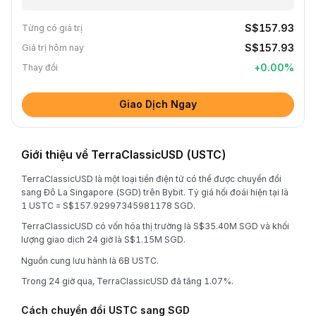
S$157.93
Từng có giá trị
S$157.93
Giá trị hôm nay
+
0.00
%
Thay đổi
Giao Dịch Ngay
Giới thiệu về TerraClassicUSD (USTC)
TerraClassicUSD là một loại tiền điện tử có thể được chuyển đổi
sang Đô La Singapore (SGD) trên Bybit. Tỷ giá hối đoái hiện tại là
1 USTC = S$157.92997345981178 SGD.
TerraClassicUSD có vốn hóa thị trường là S$35.40M SGD và khối
lượng giao dịch 24 giờ là S$1.15M SGD.
Nguồn cung lưu hành là 6B USTC.
Trong 24 giờ qua, TerraClassicUSD đã tăng 1.07%.
Cách chuyển đổi USTC sang SGD