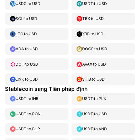
USDC
to
USD
USDT
to
USD
SOL
to
USD
TRX
to
USD
LTC
to
USD
XRP
to
USD
ADA
to
USD
DOGE
to
USD
DOT
to
USD
AVAX
to
USD
LINK
to
USD
SHIB
to
USD
Stablecoin sang Tiền pháp định
USDT
to
INR
USDT
to
PLN
USDT
to
RON
USDT
to
USD
USDT
to
PHP
USDT
to
VND