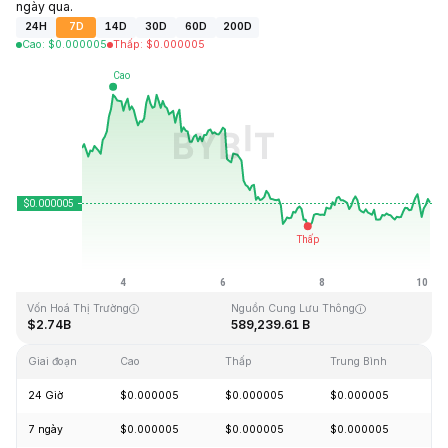
ngày qua.
24H
7D
14D
30D
60D
200D
Cao
:
$
0.000005
Thấp
:
$
0.000005
Cập Nhật Lần Cuối: 2026-08-10, 03:21 GMT+0
Mức cao nhất mọi thời đại
Thấp nhất mọi thời đại
$0.000086
$0.000000
Vốn Hoá Thị Trường
Nguồn Cung Lưu Thông
$2.74B
589,239.61 B
Giai đoạn
Cao
Thấp
Trung Bình
Th
24 Giờ
$0.000005
$0.000005
$0.000005
+
7 ngày
$0.000005
$0.000005
$0.000005
-