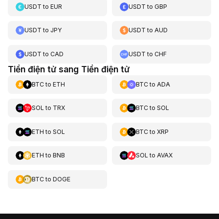
USDT
to
EUR
USDT
to
GBP
USDT
to
JPY
USDT
to
AUD
USDT
to
CAD
USDT
to
CHF
Tiền điện tử sang Tiền điện tử
BTC
to
ETH
BTC
to
ADA
SOL
to
TRX
BTC
to
SOL
ETH
to
SOL
BTC
to
XRP
ETH
to
BNB
SOL
to
AVAX
BTC
to
DOGE