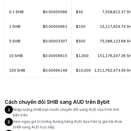
0.1 SHIB
$0.00000066
$50
7,558,812.37 SH
1 SHIB
$0.00000661
$100
15,117,624.74 SH
5 SHIB
$0.00003307
$500
75,588,123.68 SH
10 SHIB
$0.00006615
$1,000
151,176,247.36 SH
100 SHIB
$0.00066148
$10,000
1,511,762,473.59 SH
Cách chuyển đổi SHIB sang AUD trên Bybit
Nhập lượng SHIB bạn muốn chuyển đổi sang AUD vào trình tính
1
bên trên.
Xem ngay giá trị tương đương bằng AUD dựa trên tỷ giá hối đoái
2
SHIB sang AUD trực tiếp.