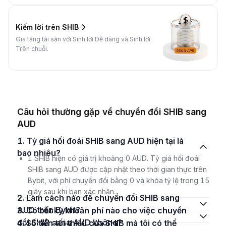
Kiếm lời trên SHIB
Gia tăng tài sản với Sinh lời Dễ dàng và Sinh lời
Trên chuỗi.
Câu hỏi thường gặp về chuyển đổi SHIB sang
AUD
1. Tỷ giá hối đoái SHIB sang AUD hiện tại là
bao nhiêu?
1 SHIB hiện có giá trị khoảng 0 AUD. Tỷ giá hối đoái
SHIB sang AUD được cập nhật theo thời gian thực trên
Bybit, với phí chuyển đổi bằng 0 và khóa tỷ lệ trong 15
giây sau khi bạn xác nhận.
2. Làm cách nào để chuyển đổi SHIB sang
AUD trên Bybit?
3. Có bất kỳ khoản phí nào cho việc chuyển
đổi SHIB sang AUD không?
4. Số tiền tối thiểu của SHIB mà tôi có thể