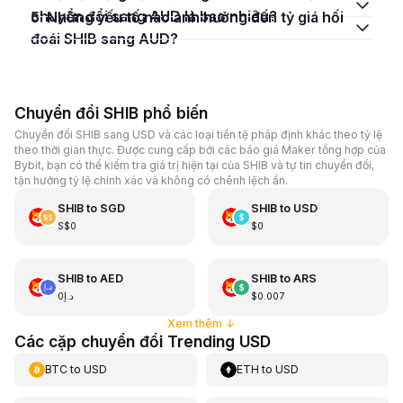
chuyển đổi sang AUD là bao nhiêu?
5. Những yếu tố nào ảnh hưởng đến tỷ giá hối
đoái SHIB sang AUD?
Chuyển đổi SHIB phổ biến
Chuyển đổi SHIB sang USD và các loại tiền tệ pháp định khác theo tỷ lệ
theo thời gian thực. Được cung cấp bởi các báo giá Maker tổng hợp của
Bybit, bạn có thể kiểm tra giá trị hiện tại của SHIB và tự tin chuyển đổi,
tận hưởng tỷ lệ chính xác và không có chênh lệch ẩn.
SHIB
to
SGD
SHIB
to
USD
S$0
$0
SHIB
to
AED
SHIB
to
ARS
د.إ0
$0.007
Xem thêm
↓
Các cặp chuyển đổi Trending USD
BTC
to
USD
ETH
to
USD