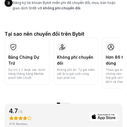
Đăng ký tài khoản Bybit miễn phí để chuyển đổi, mua, bán hoặc
3
giao dịch SHIB với
không phí chuyển đổi
.
Tại sao nên chuyển đổi trên Bybit
Bằng Chứng Dự
Không phí chuyển
Hơn 86 tri
Trữ
đổi
dùng
Dự trữ 1:1 được xác minh
Không phí ẩn. Tỷ giá niêm
Tham gia một 
hàng tháng bằng Merkle
yết là tỷ giá cuối cùng
những sàn gia
proof trên chuỗi.
bạn phải trả.
thế giới về khố
dịch và thanh
4.7
/ 5
47K Reviews