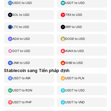
USDC
to
USD
USDT
to
USD
SOL
to
USD
TRX
to
USD
LTC
to
USD
XRP
to
USD
ADA
to
USD
DOGE
to
USD
DOT
to
USD
AVAX
to
USD
LINK
to
USD
SHIB
to
USD
Stablecoin sang Tiền pháp định
USDT
to
INR
USDT
to
PLN
USDT
to
RON
USDT
to
USD
USDT
to
PHP
USDT
to
VND