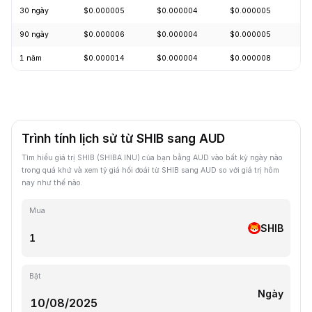
30 ngày
$0.000005
$0.000004
$0.000005
+
90 ngày
$0.000006
$0.000004
$0.000005
-
1 năm
$0.000014
$0.000004
$0.000008
-
Trình tính lịch sử từ SHIB sang AUD
Tìm hiểu giá trị SHIB (SHIBA INU) của bạn bằng AUD vào bất kỳ ngày nào
trong quá khứ và xem tỷ giá hối đoái từ SHIB sang AUD so với giá trị hôm
nay như thế nào.
Mua
SHIB
Bật
Ngày