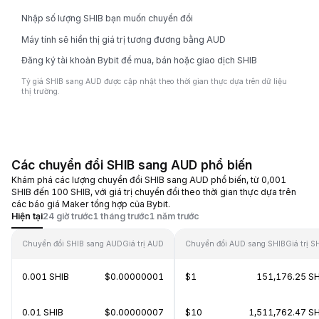
Nhập số lượng SHIB bạn muốn chuyển đổi
Máy tính sẽ hiển thị giá trị tương đương bằng AUD
Đăng ký tài khoản Bybit để mua, bán hoặc giao dịch SHIB
Tỷ giá SHIB sang AUD được cập nhật theo thời gian thực dựa trên dữ liệu
thị trường.
Các chuyển đổi SHIB sang AUD phổ biến
Khám phá các lượng chuyển đổi SHIB sang AUD phổ biến, từ 0,001
SHIB đến 100 SHIB, với giá trị chuyển đổi theo thời gian thực dựa trên
các báo giá Maker tổng hợp của Bybit.
Hiện tại
24 giờ trước
1 tháng trước
1 năm trước
Chuyển đổi SHIB sang AUD
Giá trị AUD
Chuyển đổi AUD sang SHIB
Giá trị S
0.001 SHIB
$0.00000001
$1
151,176.25 SH
0.01 SHIB
$0.00000007
$10
1,511,762.47 SH