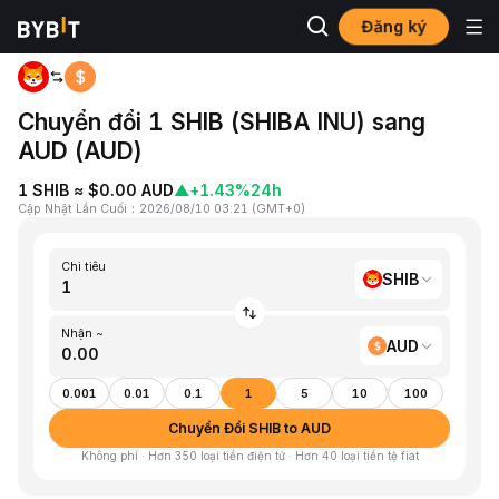
Đăng ký
Trang chủ
SHIB to AUD
Chuyển đổi 1 SHIB (SHIBA INU) sang
AUD (AUD)
1 SHIB ≈ $0.00 AUD
▲
+1.43%
24h
Cập Nhật Lần Cuối
：
2026/08/10 03:21
(
GMT+0
)
Chi tiêu
SHIB
Nhận ~
AUD
0.001
0.01
0.1
1
5
10
100
Chuyển Đổi SHIB to AUD
Không phí · Hơn 350 loại tiền điện tử · Hơn 40 loại tiền tệ fiat