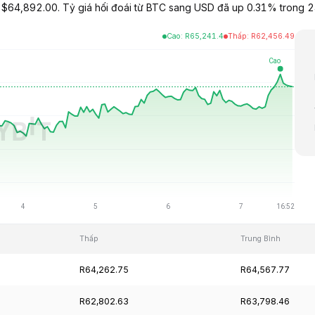
 $64,892.00. Tỷ giá hối đoái từ BTC sang USD đã up 0.31% trong 24
Cao
:
R
65,241.4
Thấp
:
R
62,456.49
Thấp
Trung Bình
R64,262.75
R64,567.77
R62,802.63
R63,798.46