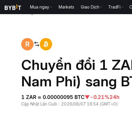
Mua ngay
Markets
Giao Dịch
TradFi
C
Trang chủ
ZAR to BTC
Chuyển đổi 1 ZA
Nam Phi) sang BT
1 ZAR ≈ 0.00000095 BTC
▼
-0.21%
24h
Cập Nhật Lần Cuối
：
2026/08/07 16:54
(
GMT+0
)