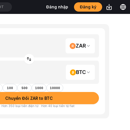
Đăng ký
Đăng nhập
DT
ZAR
BTC
100
500
1000
10000
Chuyển Đổi ZAR to BTC
 Hơn 350 loại tiền điện tử · Hơn 40 loại tiền tệ fiat