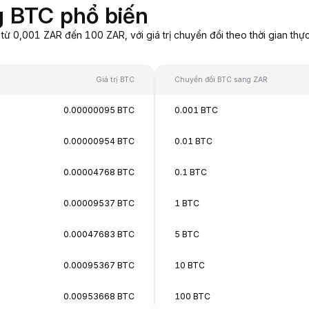
g BTC phổ biến
 0,001 ZAR đến 100 ZAR, với giá trị chuyển đổi theo thời gian thực
Giá trị BTC
Chuyển đổi BTC sang ZAR
0.00000095 BTC
0.001 BTC
0.00000954 BTC
0.01 BTC
0.00004768 BTC
0.1 BTC
0.00009537 BTC
1 BTC
0.00047683 BTC
5 BTC
0.00095367 BTC
10 BTC
0.00953668 BTC
100 BTC