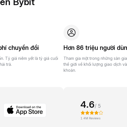
rên Bybit
hí chuyển đổi
Hơn 86 triệu người dù
n. Tỷ giá niêm yết là tỷ giá cuối
Tham gia một trong những sàn gi
ải trả.
thế giới về khối lượng giao dịch v
khoản.
4.6
/ 5
1.4M Reviews