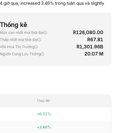
 giờ qua, increased 3.46% trong tuần qua và slightly
Thống kê
R126,080.00
Mức cao nhất mọi thời đại
R67.81
Thấp nhất mọi thời đại
R1,301.96B
Vốn Hoá Thị Trường
20.07 M
Nguồn Cung Lưu Thông
Thay đổi
+0.31%
+3.46%