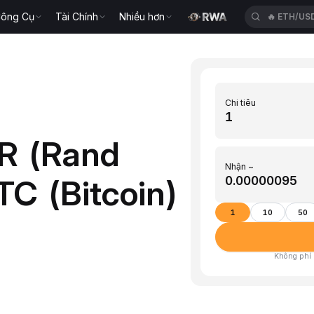
ông Cụ
Tài Chính
Nhiều hơn
🔥
ETH/US
Chi tiêu
R (Rand
Nhận ~
C (Bitcoin)
1
10
50
Không phí ·