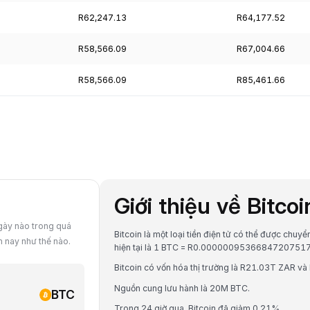
R62,247.13
R64,177.52
R58,566.09
R67,004.66
R58,566.09
R85,461.66
Giới thiệu về Bitco
ngày nào trong quá
Bitcoin là một loại tiền điện tử có thể được chuy
m nay như thế nào.
hiện tại là 1 BTC = R0.0000009536684720751
Bitcoin có vốn hóa thị trường là R21.03T ZAR và
Nguồn cung lưu hành là 20M BTC.
BTC
Trong 24 giờ qua, Bitcoin đã giảm 0.21%.