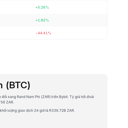
+5.26%
+1.82%
-44.41%
in (BTC)
ển đổi sang Rand Nam Phi (ZAR) trên Bybit. Tỷ giá hối đoái
756 ZAR.
 khối lượng giao dịch 24 giờ là R339.72B ZAR.