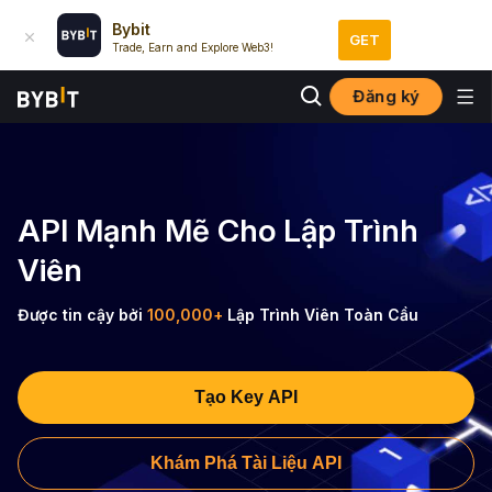
Bybit
GET
Trade, Earn and Explore Web3!
Đăng ký
API Mạnh Mẽ Cho Lập Trình
Viên
Được tin cậy bởi
100,000+
Lập Trình Viên Toàn Cầu
Tạo Key API
Khám Phá Tài Liệu API