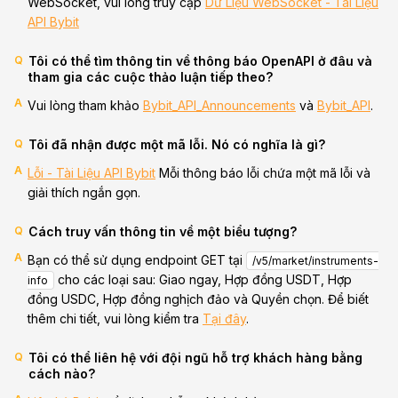
WebSocket, vui lòng truy cập
Dữ Liệu WebSocket - Tài Liệu
API Bybit
Q
Tôi có thể tìm thông tin về thông báo OpenAPI ở đâu và
tham gia các cuộc thảo luận tiếp theo?
A
Vui lòng tham khảo
Bybit_API_Announcements
và
Bybit_API
.
Q
Tôi đã nhận được một mã lỗi. Nó có nghĩa là gì?
A
Lỗi - Tài Liệu API Bybit
Mỗi thông báo lỗi chứa một mã lỗi và
giải thích ngắn gọn.
Q
Cách truy vấn thông tin về một biểu tượng?
A
Bạn có thể sử dụng endpoint GET tại
/v5/market/instruments-
cho các loại sau: Giao ngay, Hợp đồng USDT, Hợp
info
đồng USDC, Hợp đồng nghịch đảo và Quyền chọn. Để biết
thêm chi tiết, vui lòng kiểm tra
Tại đây
.
Q
Tôi có thể liên hệ với đội ngũ hỗ trợ khách hàng bằng
cách nào?