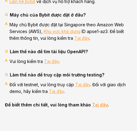
A
Liên hệ Bybit
về dịch vụ hỗ trợ khách hàng.
Q
Máy chủ của Bybit được đặt ở đâu?
A
Máy chủ Bybit được đặt tại Singapore theo Amazon Web
Services (AWS),
Khu vực khả dụng
ID apse1-az3. Để biết
thêm thông tin, vui lòng kiểm tra
Tại đây
.
Q
Làm thế nào để tìm tài liệu OpenAPI?
A
Vui lòng kiểm tra
Tại đây
.
Q
Làm thế nào để truy cập môi trường testing?
A
Đối với testnet, vui lòng truy cập
Tại đây
. Đối với giao dịch
demo, hãy kiểm tra
Tại đây
.
Để biết thêm chi tiết, vui lòng tham khảo
Tại đây
.