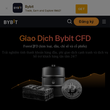
Bybit
GET
Trade, Earn and Explore Web3!
Đăng ký
Giao Dịch Bybit CFD
Forex
CFD (kim loại, dầu, chỉ số và cổ phiếu)
Trải nghiệm tính thanh khoản hàng đầu, phí giao dịch cạnh tranh và dịch vụ
hỗ trợ khách hàng tận tâm 24/7