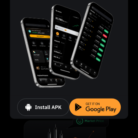
Kiểm soát rủi ro thông minh
Thanh lý được kích hoạt khi mức ký quỹ giảm xuống
50%.
Quản lý vị thế độc lập
Mỗi vị thế được quản lý riêng, ngay cả đối với cùng
một tài sản.