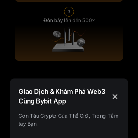
3
Đòn bẩy lên đến 500x
Mở ra vô vàn khả năng
Giao Dịch & Khám Phá Web3
Cùng Bybit App
Con Tàu Crypto Của Thế Giới, Trong Tầm
tay Bạn.