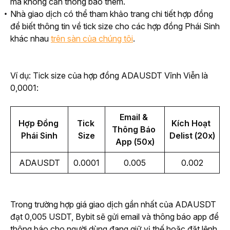
mà không cần thông báo thêm.
Nhà giao dịch có thể tham khảo trang chi tiết hợp đồng
để biết thông tin về tick size cho các hợp đồng Phái Sinh
khác nhau
trên sàn của chúng tôi
.
Ví dụ: Tick size của hợp đồng ADAUSDT Vĩnh Viễn là 
0,0001:
Email & 
Hợp Đồng 
Tick 
Kích Hoạt 
Thông Báo 
Phái Sinh
Size
Delist (20x)
App (50x)
ADAUSDT
0.0001
0.005
0.002
Trong trường hợp giá giao dịch gần nhất của ADAUSDT 
đạt 0,005 USDT, Bybit sẽ gửi email và thông báo app để 
thông báo cho người dùng đang giữ vị thế hoặc đặt lệnh 