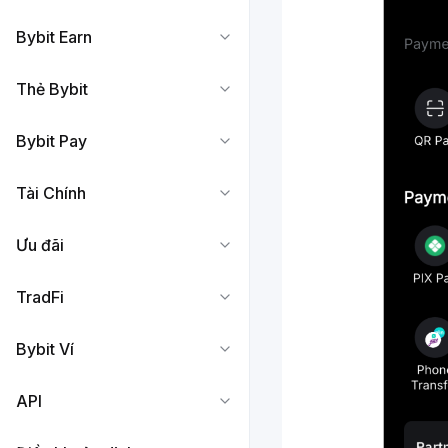
Bybit Earn
Thẻ Bybit
Bybit Pay
Tài Chính
Ưu đãi
TradFi
Bybit Ví
API