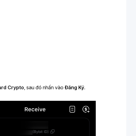
ard Crypto
, sau đó nhấn vào 
Đăng Ký
.