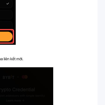
 liên kết mời.