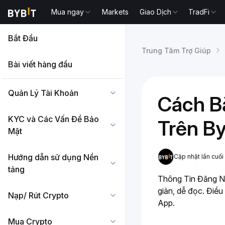
Mua ngay
Markets
Giao Dịch
TradFi
Bắt Đầu
Trung Tâm Trợ Giúp
Bài viết hàng đầu
Quản Lý Tài Khoản
Cách B
KYC và Các Vấn Đề Bảo
Trên By
Mật
Hướng dẫn sử dụng Nền
Cập nhật lần cuố
tảng
Thông Tin Đăng Nhậ
giản, dễ đọc. Điều
Nạp/ Rút Crypto
App.
Mua Crypto