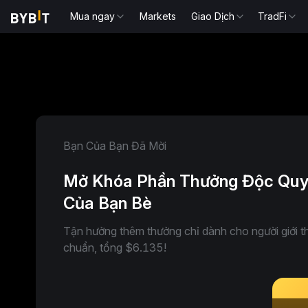
Mua ngay
Markets
Giao Dịch
TradFi
Bạn Của Bạn Đã Mời
Mở Khóa Phần Thưởng Độc Quyền
Của Bạn Bè
Tận hưởng thêm thưởng chỉ dành cho người giới th
chuẩn, tổng $6.135!