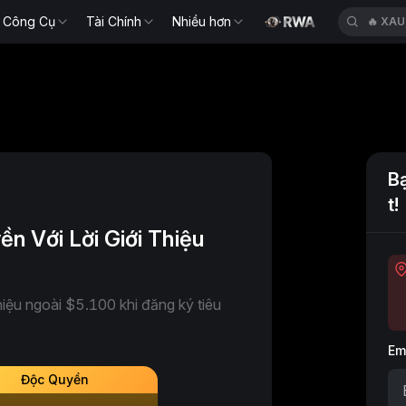
Công Cụ
Tài Chính
Nhiều hơn
🔥
XAU
B
t!
 Với Lời Giới Thiệu
iệu ngoài $5.100 khi đăng ký tiêu
Em
Độc Quyền