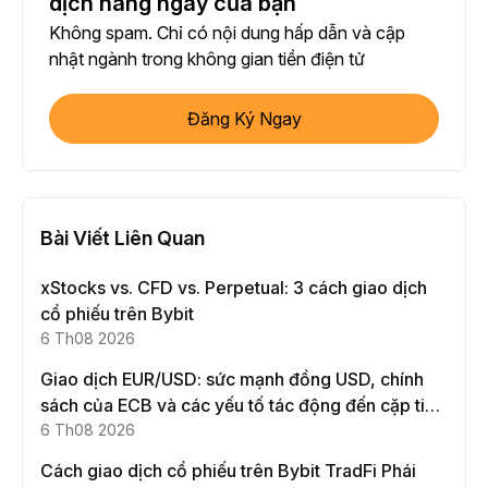
dịch hàng ngày của bạn
Không spam. Chỉ có nội dung hấp dẫn và cập
nhật ngành trong không gian tiền điện tử
Đăng Ký Ngay
Bài Viết Liên Quan
xStocks vs. CFD vs. Perpetual: 3 cách giao dịch
cổ phiếu trên Bybit
6 Th08 2026
Giao dịch EUR/USD: sức mạnh đồng USD, chính
sách của ECB và các yếu tố tác động đến cặp tiền
này
6 Th08 2026
Cách giao dịch cổ phiếu trên Bybit TradFi Phái