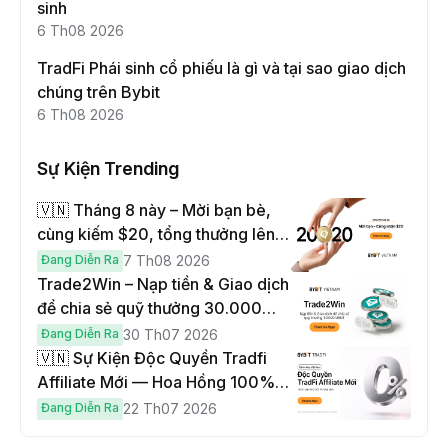
sinh
6 Th08 2026
TradFi Phái sinh cổ phiếu là gì và tại sao giao dịch
chúng trên Bybit
6 Th08 2026
Sự Kiện Trending
🇻🇳 Tháng 8 này – Mời bạn bè,
cùng kiếm $20, tổng thưởng lên
đến $1,000
Đang Diễn Ra
7 Th08 2026
Trade2Win – Nạp tiền & Giao dịch
để chia sẻ quỹ thưởng 30.000
USDT
Đang Diễn Ra
30 Th07 2026
🇻🇳 Sự Kiện Độc Quyền Tradfi
Affiliate Mới — Hoa Hồng 100% &
Hoàn Phí Qua Đêm
Đang Diễn Ra
22 Th07 2026