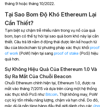
tháng 9 hoặc tháng 10/2022.
Tại Sao Bom Độ Khó Ethereum Lại
Cần Thiết?
Tạm biệt sự chậm trễ nhiều năm trong vụ nổ của quả
bom, bạn có thể tự hỏi tại sao quả bom khó này lại cần
thiết. Câu trả lời nằm ở động thái được lên kế hoạch từ
lâu của blockchain từ phương pháp xác thực khối
proof
of work
(PoW) hiện tại sang
proof of stake
(PoS) hiệu
quả hơn.
Sự Không Hiệu Quả Của Ethereum 1.0 Và
Sự Ra Mắt Của Chuỗi Beacon
Chuỗi Ethereum chính hiện tại, Ethereum 1.0, được ra
mắt vào tháng 7/2015 và dựa trên cùng một hệ thống
xác thực khối PoS như
Bitcoin
. Thật không may, PoW
cực kỳ tốn nhiều năng lượng, chậm và hạn chế. Do đó,
mặc dù là nền tảng hàng đầu thế giới dành cho các
ứng