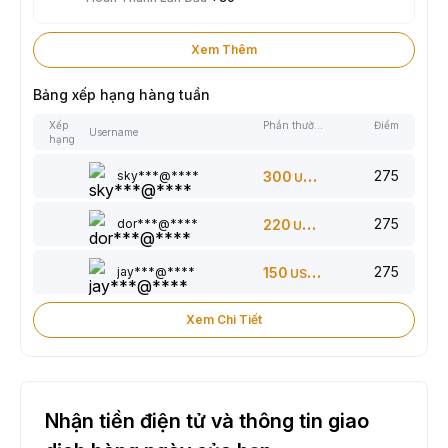
Xem Thêm
Bảng xếp hạng hàng tuần
Xếp
Phần thưởng
Điểm
Username
hạng
275
sky***@****
300
USDT
275
dor***@****
220
USDT
275
jay***@****
150
USDT
Xem Chi Tiết
Nhận tiền điện tử và thông tin giao