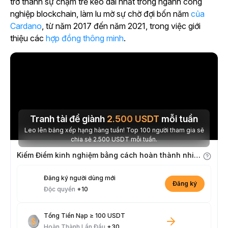
trở thành sự chậm trễ kéo dài nhất trong ngành công
nghiệp blockchain, làm lu mờ sự chờ đợi bốn năm
của
Cardano
, từ năm 2017 đến năm 2021, trong việc giới
thiệu các
hợp đồng thông minh
.
Tranh tài để giành
2.500
USDT
mỗi tuần
Leo lên bảng xếp hạng hàng tuần! Top 100 người tham gia sẽ
chia sẻ 2.500 USDT mỗi tuần.
Kiếm Điểm kinh nghiệm bằng cách hoàn thành nhiệm vụ
Đăng ký người dùng mới
Đăng ký
Độc quyền
+10
Tổng Tiền Nạp ≥ 100 USDT
Hoàn Thành Lần Đầu
+30