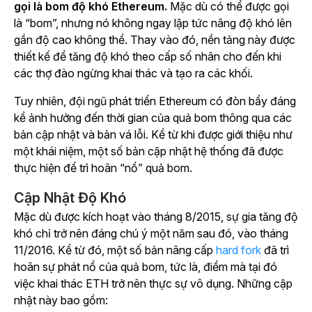
gọi là bom độ khó Ethereum.
Mặc dù có thể được gọi
là “bom”, nhưng nó không ngay lập tức nâng độ khó lên
gần độ cao không thể. Thay vào đó, nền tảng này được
thiết kế để tăng độ khó theo cấp số nhân cho đến khi
các thợ đào ngừng khai thác và tạo ra các khối.
Tuy nhiên, đội ngũ phát triển Ethereum có đòn bẩy đáng
kể ảnh hưởng đến thời gian của quả bom thông qua các
bản cập nhật và bản vá lỗi. Kể từ khi được giới thiệu như
một khái niệm, một số bản cập nhật hệ thống đã được
thực hiện để trì hoãn “nổ” quả bom.
Cập Nhật Độ Khó
Mặc dù được kích hoạt vào tháng 8/2015, sự gia tăng độ
khó chỉ trở nên đáng chú ý một năm sau đó, vào tháng
11/2016. Kể từ đó, một số bản nâng cấp
hard fork
đã trì
hoãn sự phát nổ của quả bom, tức là, điểm mà tại đó
việc khai thác ETH trở nên thực sự vô dụng. Những cập
nhật này bao gồm: