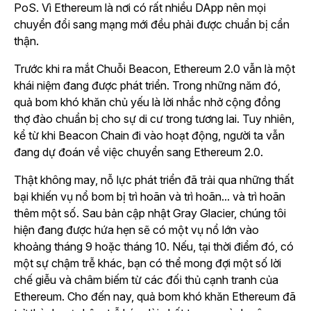
PoS. Vì Ethereum là nơi có rất nhiều DApp nên mọi
chuyển đổi sang mạng mới đều phải được chuẩn bị cẩn
thận.
Trước khi ra mắt Chuỗi Beacon, Ethereum 2.0 vẫn là một
khái niệm đang được phát triển. Trong những năm đó,
quả bom khó khăn chủ yếu là lời nhắc nhở cộng đồng
thợ đào chuẩn bị cho sự di cư trong tương lai. Tuy nhiên,
kể từ khi Beacon Chain đi vào hoạt động, người ta vẫn
đang dự đoán về việc chuyển sang Ethereum 2.0.
Thật không may, nỗ lực phát triển đã trải qua những thất
bại khiến vụ nổ bom bị trì hoãn và trì hoãn... và trì hoãn
thêm một số. Sau bản cập nhật Gray Glacier, chúng tôi
hiện đang được hứa hẹn sẽ có một vụ nổ lớn vào
khoảng tháng 9 hoặc tháng 10. Nếu, tại thời điểm đó, có
một sự chậm trễ khác, bạn có thể mong đợi một số lời
chế giễu và châm biếm từ các đối thủ cạnh tranh của
Ethereum. Cho đến nay, quả bom khó khăn Ethereum đã