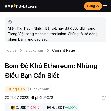
Bybit Learn
Đăng ký
Miễn Trừ Trách Nhiệm: Bài viết này đã được dịch sang
Tiếng Việt bằng machine translation. Chúng tôi sẽ đăng
phiên bản nâng cao sau.
Topics
Blockchain
Current Page
Bom Độ Khó Ethereum: Những
Điều Bạn Cần Biết
Trung Cấp
Blockchain
23 Th07 2022
6 phút
378
BTC
/USDT
ETH
/USDT
-0.10
%
+
0.00
%