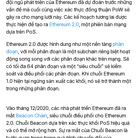
đội ngũ phát triển của Ethereum đã dự đoán trước những
vấn đề mà cuối cùng việc xác thực đồng thuận PoW sẽ
gây ra cho mạng lưới này. Các kế hoạch tương lai được
thực hiện để tạo ra
Ethereum 2.0
, một phiên bản mạng
dựa trên PoS.
Ethereum 2.0 được hình dung như một nền tảng
phân
đoạn
, với mỗi phân đoạn là một subchain riêng biệt hoạt
động song song với các phân đoạn khác trên mạng. Sẽ
có tối đa 64 phân đoạn và một “siêu chuỗi” sẽ kiểm
soát và điều phối các phân đoạn. Khi chuỗi Ethereum
1.0 hiện tại ngừng sản xuất các khối, nó sẽ trở thành một
trong những phân đoạn.
Vào tháng 12/2020, các nhà phát triển Ethereum đã ra
mắt
Beacon Chain
, siêu chuỗi điều phối cho Ethereum
2.0. Chuỗi Beacon dựa trên xác thực khối PoS hiệu quả
và có thể mở rộng hơn. Sự ra mắt của Chuỗi Beacon là
bước quan trọng trong quá trình chuyển đổi của