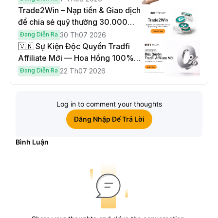
Trade2Win – Nạp tiền & Giao dịch
để chia sẻ quỹ thưởng 30.000
USDT
Đang Diễn Ra
30 Th07 2026
🇻🇳 Sự Kiện Độc Quyền Tradfi
Affiliate Mới — Hoa Hồng 100% &
Hoàn Phí Qua Đêm
Đang Diễn Ra
22 Th07 2026
Log in to comment your thoughts
Đăng Nhập Để Trả Lời
Bình Luận