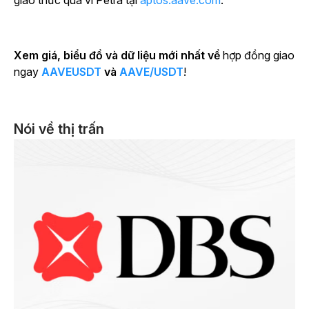
giao thức qua ví Petra tại
aptos.aave.com
.
Xem giá, biểu đồ và dữ liệu mới nhất về
hợp đồng giao
ngay
AAVEUSDT
và
AAVE/USDT
!
Nói về thị trấn