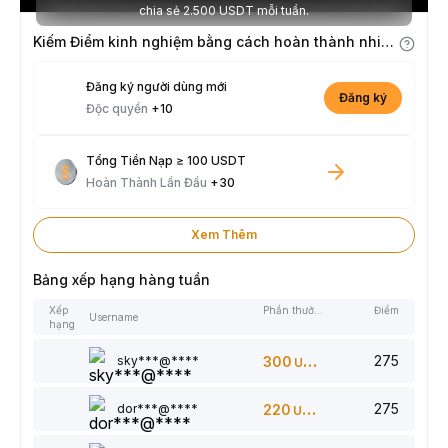
chia sẻ 2.500 USDT mỗi tuần.
Kiếm Điểm kinh nghiệm bằng cách hoàn thành nhiệm vụ
Đăng ký người dùng mới
Đăng ký
Độc quyền
+10
Tổng Tiền Nạp ≥ 100 USDT
Hoàn Thành Lần Đầu
+30
Xem Thêm
Bảng xếp hạng hàng tuần
Xếp
Phần thưởng
Điểm
Username
hạng
275
sky***@****
300
USDT
275
dor***@****
220
USDT