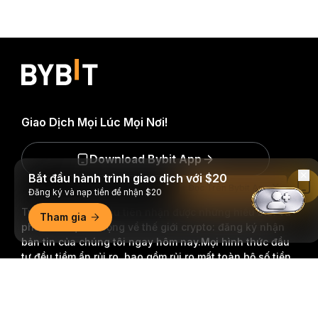
Giao Dịch Mọi Lúc Mọi Nơi!
Download Bybit App
Bắt đầu hành trình giao dịch với $20
Đọc Trên Bybit App
Đăng ký và nạp tiền để nhận $20
Trở thành người đầu tiên nhận được những hiểu biết và
Tham gia
phân tích quan trọng về thế giới crypto: đăng ký nhận
bản tin của chúng tôi ngay hôm nay.
Mọi hình thức đầu
tư đều tiềm ẩn rủi ro, bao gồm rủi ro mất toàn bộ số tiền
đã đầu tư. Những hoạt động như vậy có thể không phù
Tóm tắt chi tiết
hợp với tất cả mọi người.