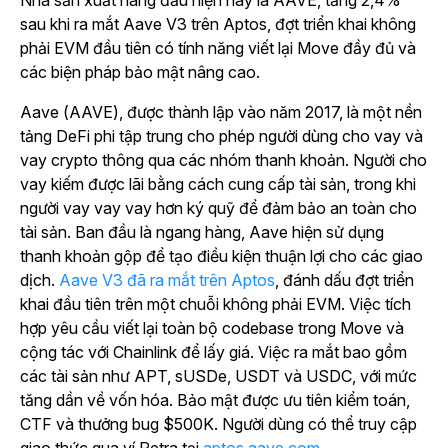
Nhà sản xuất hàng đầu hiện nay là AAVE, tăng 2,4%
sau khi ra mắt Aave V3 trên Aptos, đợt triển khai không
phải EVM đầu tiên có tính năng viết lại Move đầy đủ và
các biện pháp bảo mật nâng cao.
Aave (AAVE), được thành lập vào năm 2017, là một nền
tảng DeFi phi tập trung cho phép người dùng cho vay và
vay crypto thông qua các nhóm thanh khoản. Người cho
vay kiếm được lãi bằng cách cung cấp tài sản, trong khi
người vay vay vay hơn ký quỹ để đảm bảo an toàn cho
tài sản. Ban đầu là ngang hàng, Aave hiện sử dụng
thanh khoản gộp để tạo điều kiện thuận lợi cho các giao
dịch.
Aave V3 đã ra mắt trên Aptos
, đánh dấu đợt triển
khai đầu tiên trên một chuỗi không phải EVM. Việc tích
hợp yêu cầu viết lại toàn bộ codebase trong Move và
cộng tác với Chainlink để lấy giá. Việc ra mắt bao gồm
các tài sản như APT, sUSDe, USDT và USDC, với mức
tăng dần về vốn hóa. Bảo mật được ưu tiên kiểm toán,
CTF và thưởng bug $500K. Người dùng có thể truy cập