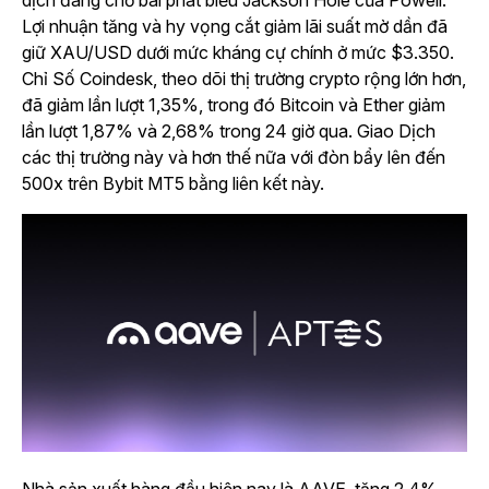
dịch đang chờ bài phát biểu Jackson Hole của Powell.
Lợi nhuận tăng và hy vọng cắt giảm lãi suất mờ dần đã
giữ XAU/USD dưới mức kháng cự chính ở mức $3.350.
Chỉ Số Coindesk, theo dõi thị trường crypto rộng lớn hơn,
đã giảm lần lượt 1,35%, trong đó Bitcoin và Ether giảm
lần lượt 1,87% và 2,68% trong 24 giờ qua. Giao Dịch
các thị trường này và hơn thế nữa với đòn bẩy lên đến
500x trên Bybit MT5 bằng liên kết này.