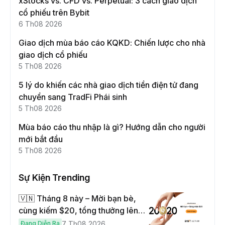
xStocks vs. CFD vs. Perpetual: 3 cách giao dịch
cổ phiếu trên Bybit
6 Th08 2026
Giao dịch mùa báo cáo KQKD: Chiến lược cho nhà
giao dịch cổ phiếu
5 Th08 2026
5 lý do khiến các nhà giao dịch tiền điện tử đang
chuyển sang TradFi Phái sinh
5 Th08 2026
Mùa báo cáo thu nhập là gì? Hướng dẫn cho người
mới bắt đầu
5 Th08 2026
Sự Kiện Trending
🇻🇳 Tháng 8 này – Mời bạn bè,
cùng kiếm $20, tổng thưởng lên
đến $1,000
Đang Diễn Ra
7 Th08 2026