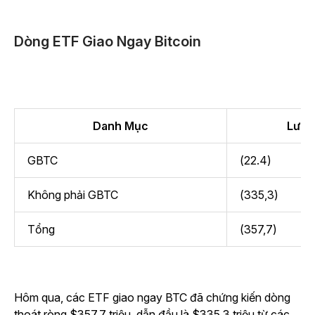
Dòng ETF Giao Ngay Bitcoin
Danh Mục
Lưu l
GBTC
(22.4)
Không phải GBTC
(335,3)
Tổng
(357,7)
Hôm qua, các ETF giao ngay BTC đã chứng kiến dòng
thoát ròng $357,7 triệu, dẫn đầu là $335,3 triệu từ các