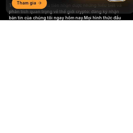
Tham gia
Trở thành người đầu tiên nhận được những hiểu biết và
phân tích quan trọng về thế giới crypto: đăng ký nhận
bản tin của chúng tôi ngay hôm nay.
Mọi hình thức đầu
tư đều tiềm ẩn rủi ro, bao gồm rủi ro mất toàn bộ số tiền
Tóm tắt chi tiết
đã đầu tư. Những hoạt động như vậy có thể không phù
hợp với tất cả mọi người.
Đăng Ký
Theo dõi chúng tôi
© 2018-2026 Bybit.com. Đã đăng ký bản quyền.