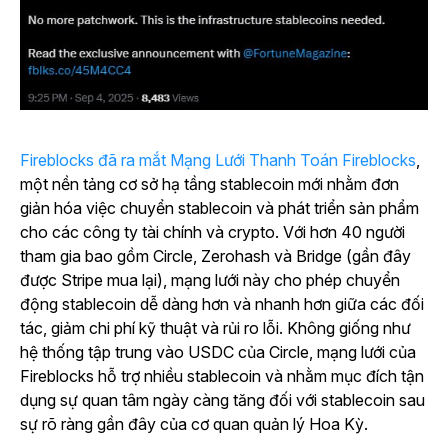
Fireblocks đã ra mắt Mạng Lưới Thanh Toán Fireblocks
,
một nền tảng cơ sở hạ tầng stablecoin mới nhằm đơn
giản hóa việc chuyển stablecoin và phát triển sản phẩm
cho các công ty tài chính và crypto. Với hơn 40 người
tham gia bao gồm Circle, Zerohash và Bridge (gần đây
được Stripe mua lại), mạng lưới này cho phép chuyển
động stablecoin dễ dàng hơn và nhanh hơn giữa các đối
tác, giảm chi phí kỹ thuật và rủi ro lỗi. Không giống như
hệ thống tập trung vào USDC của Circle, mạng lưới của
Fireblocks hỗ trợ nhiều stablecoin và nhằm mục đích tận
dụng sự quan tâm ngày càng tăng đối với stablecoin sau
sự rõ ràng gần đây của cơ quan quản lý Hoa Kỳ.