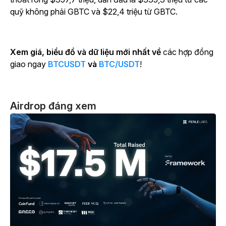
quỹ không phải GBTC và $22,4 triệu từ GBTC.
Xem giá, biểu đồ và dữ liệu mới nhất về
các hợp đồng
giao ngay
BTCUSDT
và
BTC/USDT
!
Airdrop đáng xem