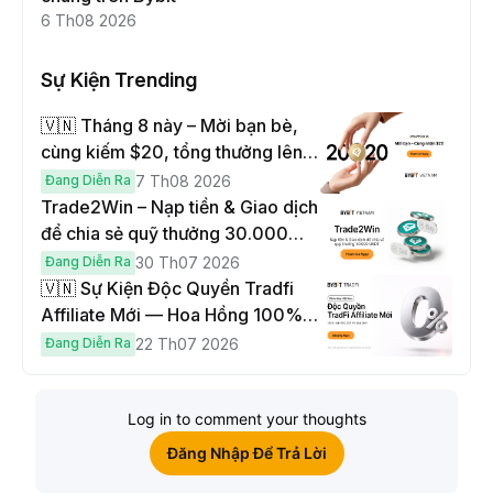
6 Th08 2026
Sự Kiện Trending
🇻🇳 Tháng 8 này – Mời bạn bè,
cùng kiếm $20, tổng thưởng lên
đến $1,000
Đang Diễn Ra
7 Th08 2026
Trade2Win – Nạp tiền & Giao dịch
để chia sẻ quỹ thưởng 30.000
USDT
Đang Diễn Ra
30 Th07 2026
🇻🇳 Sự Kiện Độc Quyền Tradfi
Affiliate Mới — Hoa Hồng 100% &
Hoàn Phí Qua Đêm
Đang Diễn Ra
22 Th07 2026
Log in to comment your thoughts
Đăng Nhập Để Trả Lời