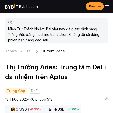
Bybit Learn
Đăng ký
Miễn Trừ Trách Nhiệm: Bài viết này đã được dịch sang
Tiếng Việt bằng machine translation. Chúng tôi sẽ đăng
phiên bản nâng cao sau.
Topics
DeFi
Current Page
Thị Trường Aries: Trung tâm DeFi
đa nhiệm trên Aptos
Trung Cấp
DeFi
18 Th06 2025
6 phút
518
BTC
/USDT
ETH
/USDT
-0.30
%
+
0.00
%