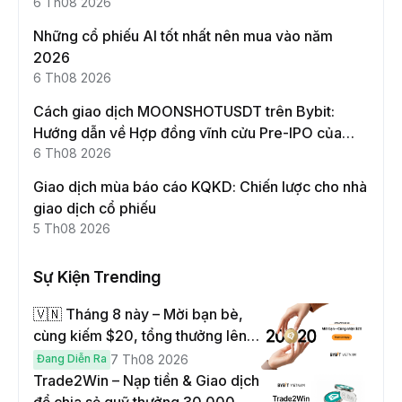
6 Th08 2026
Những cổ phiếu AI tốt nhất nên mua vào năm
2026
6 Th08 2026
Cách giao dịch MOONSHOTUSDT trên Bybit:
Hướng dẫn về Hợp đồng vĩnh cửu Pre-IPO của
Moonshot AI
6 Th08 2026
Giao dịch mùa báo cáo KQKD: Chiến lược cho nhà
giao dịch cổ phiếu
5 Th08 2026
Sự Kiện Trending
🇻🇳 Tháng 8 này – Mời bạn bè,
cùng kiếm $20, tổng thưởng lên
đến $1,000
Đang Diễn Ra
7 Th08 2026
Trade2Win – Nạp tiền & Giao dịch