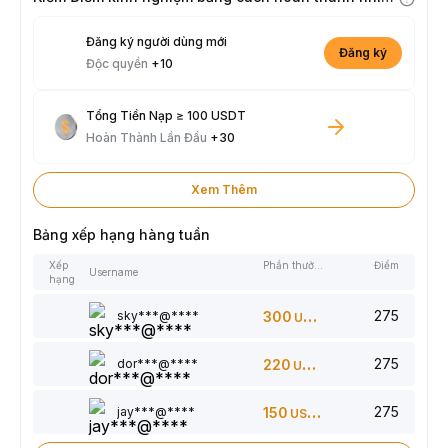
Đăng ký người dùng mới
Đăng ký
Độc quyền
+10
Tổng Tiền Nạp ≥ 100 USDT
Hoàn Thành Lần Đầu
+30
Xem Thêm
Bảng xếp hạng hàng tuần
Xếp
Phần thưởng
Điểm
Username
hạng
275
sky***@****
300
USDT
275
dor***@****
220
USDT
275
jay***@****
150
USDT