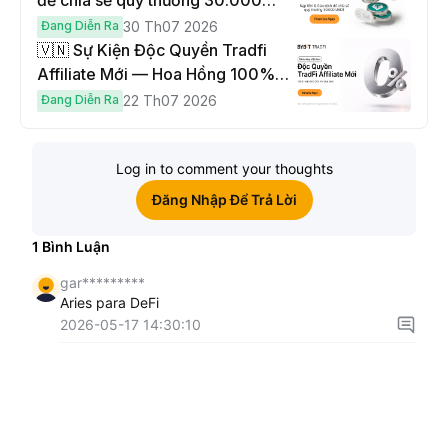
để chia sẻ quỹ thưởng 30.000
USDT
Đang Diễn Ra
30 Th07 2026
🇻🇳 Sự Kiện Độc Quyền Tradfi
Affiliate Mới — Hoa Hồng 100% &
Hoàn Phí Qua Đêm
Đang Diễn Ra
22 Th07 2026
Log in to comment your thoughts
Đăng Nhập Để Trả Lời
1
Bình Luận
gar*********
Aries para DeFi
2026-05-17 14:30:10