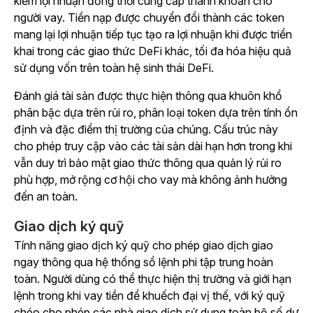
kiếm lợi nhuận đồng thời cung cấp thanh khoản cho
người vay. Tiền nạp được chuyển đổi thành các token
mang lại lợi nhuận tiếp tục tạo ra lợi nhuận khi được triển
khai trong các giao thức DeFi khác, tối đa hóa hiệu quả
sử dụng vốn trên toàn hệ sinh thái DeFi.
Đánh giá tài sản được thực hiện thông qua khuôn khổ
phân bậc dựa trên rủi ro, phân loại token dựa trên tính ổn
định và đặc điểm thị trường của chúng. Cấu trúc này
cho phép truy cập vào các tài sản dài hạn hơn trong khi
vẫn duy trì bảo mật giao thức thông qua quản lý rủi ro
phù hợp, mở rộng cơ hội cho vay mà không ảnh hưởng
đến an toàn.
Giao dịch ký quỹ
Tính năng giao dịch ký quỹ cho phép giao dịch giao
ngay thông qua hệ thống sổ lệnh phi tập trung hoàn
toàn. Người dùng có thể thực hiện thị trường và giới hạn
lệnh trong khi vay tiền để khuếch đại vị thế, với ký quỹ
chéo cho phép các nhà giao dịch sử dụng toàn bộ số dư