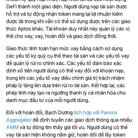
DeFi thành một giao diện. Người dùng nạp tài sản được
hỗ trợ và tự động nhận token mang lại lợi nhuận kiếm
được lãi trong khi vẫn có thể sử dụng được trên các giao
thức Aptos khác. Tài khoản duy nhất này quản lý các vị
thế cho vay, vay, hoán đổi và giao dịch đồng thời.
Giao thức tính toán hạn mức vay bằng cách sử dụng
các yếu tố ký quỹ cụ thể theo tài sản và các yếu tố vay
để quản lý rủi ro chính xác. Các yếu tố đảm bảo xác
định số tiền người dùng có thể vay đối với khoản nạp,
trong khi các yếu tố vay điều chỉnh giá trị trách nhiệm
pháp lý tăng lên dựa trên rủi ro tài sản. Kết hợp lại, các
phép tính này tạo ra ngưỡng thanh lý cá nhân hóa cho
danh mục đầu tư của mỗi người dùng.
Đối với hoán đổi, Bạch Dương
tích hợp với Panora
Aggregator
để định tuyến các giao dịch thông qua nhiều
AMM
và tự động tìm thấy giá tối ưu. Người dùng có thể
vay tài sản hiện không nắm giữ, hoán đổi để lấy token