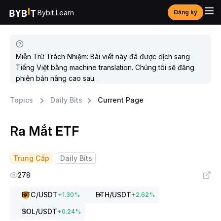
Bybit Learn
Đăng ký
Miễn Trừ Trách Nhiệm: Bài viết này đã được dịch sang
Tiếng Việt bằng machine translation. Chúng tôi sẽ đăng
phiên bản nâng cao sau.
Topics
Daily Bits
Current Page
Ra Mắt ETF
Trung Cấp
Daily Bits
278
BTC
/USDT
ETH
/USDT
+
1.30
%
+
2.62
%
SOL
/USDT
+
0.24
%