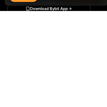
Download Bybit App
Tóm tắt chi tiết
Trở thành người đầu tiên nhận được những hiểu biết và
phân tích quan trọng về thế giới crypto: đăng ký nhận
bản tin của chúng tôi ngay hôm nay.
Mọi hình thức đầu
tư đều tiềm ẩn rủi ro, bao gồm rủi ro mất toàn bộ số tiền
đã đầu tư. Những hoạt động như vậy có thể không phù
hợp với tất cả mọi người.
Đăng Ký
Theo dõi chúng tôi