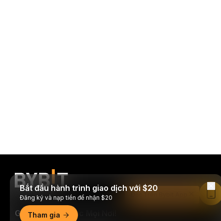
Bắt đầu hành trình giao dịch với $20
Đọc Trên Bybit App
Đăng ký và nạp tiền để nhận $20
Giao Dịch Mọi Lúc Mọi Nơi!
Tham gia