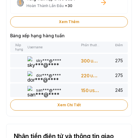
Hoàn Thành Lần Đầu
+30
Xem Thêm
Bảng xếp hạng hàng tuần
Xếp
Phần thưởng
Điểm
Username
hạng
275
sky***@****
300
USDT
275
dor***@****
220
USDT
245
san***@****
150
USDT
Xem Chi Tiết
Nhận tiền điện tử và thông tin giao