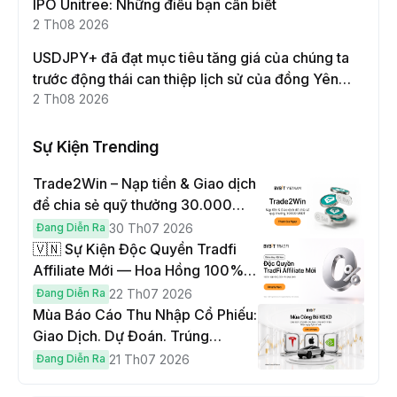
IPO Unitree: Những điều bạn cần biết
2 Th08 2026
USDJPY+ đã đạt mục tiêu tăng giá của chúng ta
trước động thái can thiệp lịch sử của đồng Yên
Nhật!
2 Th08 2026
Sự Kiện Trending
Trade2Win – Nạp tiền & Giao dịch
để chia sẻ quỹ thưởng 30.000
USDT
Đang Diễn Ra
30 Th07 2026
🇻🇳 Sự Kiện Độc Quyền Tradfi
Affiliate Mới — Hoa Hồng 100% &
Hoàn Phí Qua Đêm
Đang Diễn Ra
22 Th07 2026
Mùa Báo Cáo Thu Nhập Cổ Phiếu:
Giao Dịch. Dự Đoán. Trúng
Cybertruck!
Đang Diễn Ra
21 Th07 2026