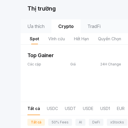
Thị trường
Ưa thích
Crypto
TradFi
Spot
Vĩnh cửu
Hết Hạn
Quyền Chọn
Top Gainer
Các cặp
Giá
24H Change
Tất cả
USDC
USDT
USDE
USD1
EUR
Tất cả
50% Fees
AI
DeFi
xStocks