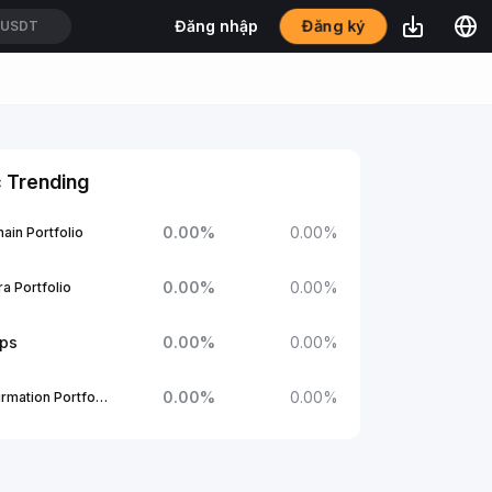
Đăng ký
Đăng nhập
USDT
 Trending
0.00
%
0.00
%
ain Portfolio
0.00
%
0.00
%
a Portfolio
ups
0.00
%
0.00
%
0.00
%
0.00
%
1Confirmation Portfolio