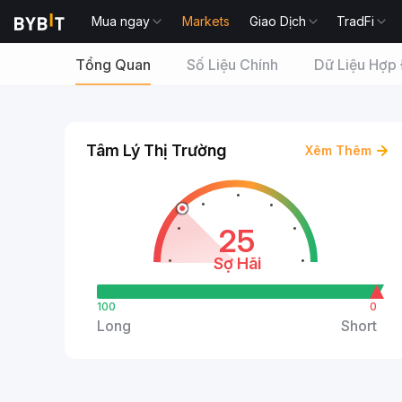
Mua ngay
Markets
Giao Dịch
TradFi
Tổng Quan
Số Liệu Chính
Dữ Liệu Hợp
Tâm Lý Thị Trường
Xêm Thêm
25
Sợ Hãi
100
0
Long
Short