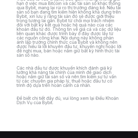
hạn ở việc mua Bitcoin và các tài sản số khác thông
qua Bybit, mang lại rủi ro thị trường đáng kể. Nếu tài
sản số bạn đang tìm kiếm hiện không khả dụng trên
Bybit, xin lưu ý rằng tài sản đó sẽ được giới thiệu
trong tương lai gần. Bybit từ chối mọi trách nhiệm
đối với bất kỳ kết quả hoặc hệ quả nào của các
khoản đầu tư đó. Thông tin về giá cả và các dữ liệu
liên quan khác được trình bày ở đây được lấy từ
các nguồn công khai. Nội dung này không phản
ánh lập trường chính thức của Bybit và không nên
được hiểu là lời khuyên đầu tư, khuyến nghị hoặc lời
đề nghị mua, bán hoặc nắm giữ bất kỳ hình thức tài
sản số nào.
Các nhà đầu tư được khuyến khích đánh giá kỹ
lưỡng khả năng tài chính của mình để giao dịch
hoặc nắm giữ tài sản số và nên tìm kiếm sự tư vấn
từ các chuyên gia pháp lý, thuế hoặc đầu tư có
trình độ dựa trên hoàn cảnh cá nhân.
Để biết chi tiết đầy đủ, vui lòng xem lại Điều Khoản
Dịch Vụ của Bybit.