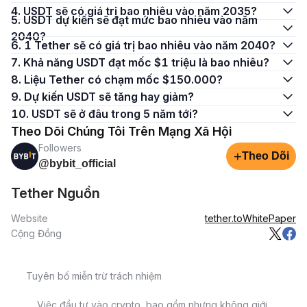
4. USDT sẽ có giá trị bao nhiêu vào năm 2035?
5. USDT dự kiến sẽ đạt mức bao nhiêu vào năm
2040?
6. 1 Tether sẽ có giá trị bao nhiêu vào năm 2040?
7. Khả năng USDT đạt mốc $1 triệu là bao nhiêu?
8. Liệu Tether có chạm mốc $150.000?
9. Dự kiến USDT sẽ tăng hay giảm?
10. USDT sẽ ở đâu trong 5 năm tới?
Theo Dõi Chúng Tôi Trên Mạng Xã Hội
Followers
+
Theo Dõi
@bybit_official
Tether Nguồn
Website
tether.to
WhitePaper
Cộng Đồng
Tuyên bố miễn trừ trách nhiệm
Việc đầu tư vào crypto, bao gồm nhưng không giới