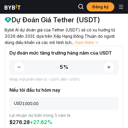
Đăng ký
Dự Đoán Giá
Dự Đoán Giá USDT
Dự Đoán Giá Tether (USDT)
Bybit AI dự đoán giá của Tether (USDT) sẽ có xu hướng từ
2026 đến 2031 dựa trên Xếp Hạng Đồng Thuận do người
dùng điều khiển và các mô hình lịch
...
Xem thêm
Dự đoán mức tăng trưởng hàng năm của USDT
Nhập một phần trăm từ -100% đến +100%.
Nếu tôi đầu tư hôm nay
USD
Lợi nhuận dự kiến trong 5 năm là
$
276.28
+
27.62
%