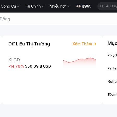
Công Cụ
Tài Chính
Nhiều hơn
🔥
ETH
 Đồng
Mục
Dữ Liệu Thị Trường
Xêm Thêm
Polych
KLGD
-14.76
%
550.69 B USD
Panter
Roll