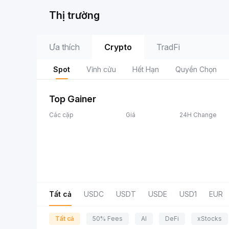
Thị trường
Ưa thích
Crypto
TradFi
Spot
Vĩnh cửu
Hết Hạn
Quyền Chọn
Top Gainer
Các cặp
Giá
24H Change
Tất cả
USDC
USDT
USDE
USD1
EUR
Tất cả
50% Fees
AI
DeFi
xStocks