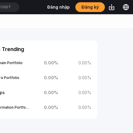
Đăng nhập
Đăng ký
/USDT
 Trending
0.00
%
0.00
%
ain Portfolio
0.00
%
0.00
%
a Portfolio
ups
0.00
%
0.00
%
0.00
%
0.00
%
1Confirmation Portfolio