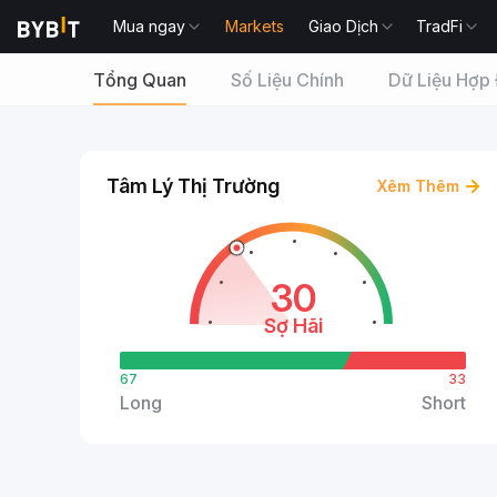
Mua ngay
Markets
Giao Dịch
TradFi
Tổng Quan
Số Liệu Chính
Dữ Liệu Hợp
Tâm Lý Thị Trường
Xêm Thêm
30
Sợ Hãi
67
33
Long
Short