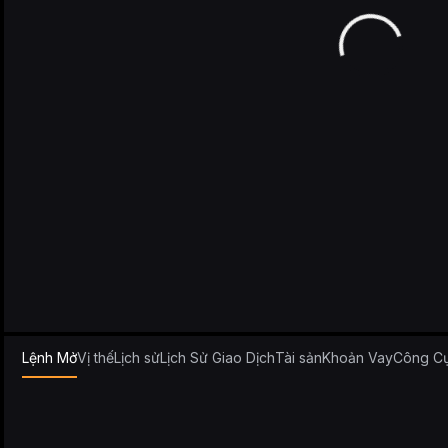
Lệnh Mở
Vị thế
Lịch sử
Lịch Sử Giao Dịch
Tài sản
Khoản Vay
Công C