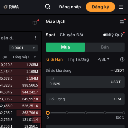
Đăng ký
Đăng nhập
Giao Dịch
Spot
Chuyển Đổi
Ký Quỹ
Giao dịch gần đây
Mua
Bán
0.0001
Lượng
(
XLM
)
Tổng số(XLM)
Giới Hạn
Thị Trường
TP/SL
Số dư khả dụng
--
USDT
Giá
USDT
XLM
0
100%