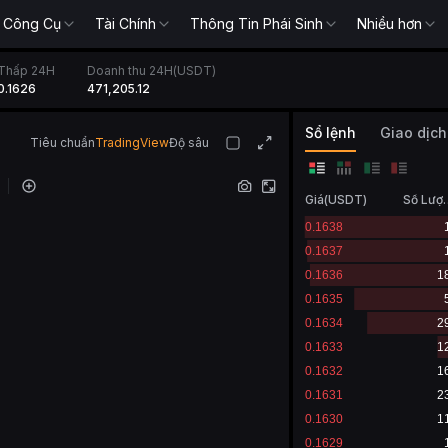
Công Cụ
Tài Chính
Thông Tin Phái Sinh
Nhiều hơn
Thấp 24H
Doanh thu 24H(USDT)
0.1626
471,205.12
Sổ lệnh
Tiêu chuẩn
TradingView
Độ sâu
Giá
(
USDT
)
Số 