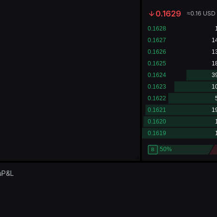
0.1629
≈
0.16
USD
ụ
P&L