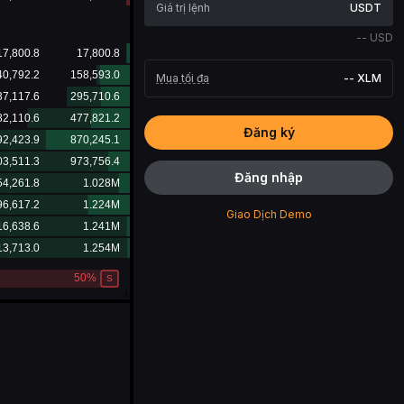
USDT
--
USD
Mua tối đa
--
XLM
Đăng ký
Đăng nhập
Giao Dịch Demo