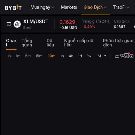
Mua ngay
Markets
Giao Dịch
TradFi
XLM/USDT
Tăng giảm 24H
0.1629
Cao 24H
0.1667
-0.49
%
Spot
≈0.16 USD
Char
Tổng
Dữ
Nguồn cấp dữ
Phân tích giao
t
quan
liệu
liệu
dịch
1s
1m
5m
15m
30m
1h
4h
1d
1w
1M