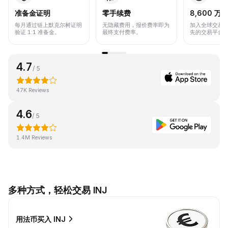
准备金证明
零手续费
8,600 万+
每月通过链上默克尔树证明
无隐藏费用，报价费率即为
加入全球交易
验证 1:1 准备金。
最终支付费率。
先的交易平台
4.7
/ 5
47K Reviews
4.6
/ 5
1.4M Reviews
多种方式，轻松交易 INJ
用法币买入 INJ