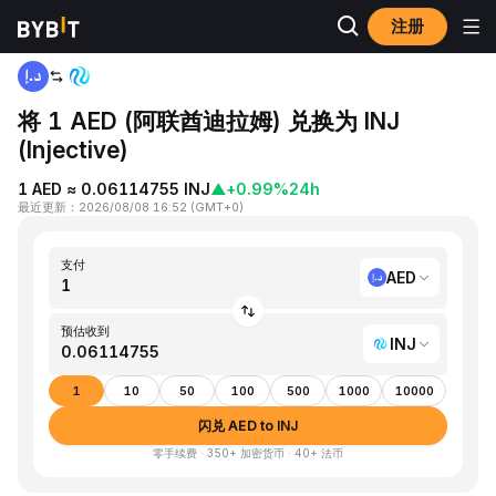
注册
首页
AED to INJ
将 1 AED (阿联酋迪拉姆) 兑换为 INJ
(Injective)
1 AED ≈ 0.06114755 INJ
▲
+0.99%
24h
最近更新
：
2026/08/08 16:52
(
GMT+0
)
支付
AED
预估收到
INJ
1
10
50
100
500
1000
10000
闪兑 AED to INJ
零手续费 · 350+ 加密货币 · 40+ 法币