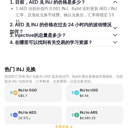
1. 目前，AED 兑 INJ 的价格是多少？
1 AED 当前价值约 0.061 INJ。Bybit 实时更新 AED / INJ
汇率，且免收兑换手续费。确认兑换后，汇率将锁定 15
秒。
2. AED 兑 INJ 的价格在过去 24 小时内的波动情况
如何？
3. Injective的总量是多少？
4. 在哪里可以找到有关交易的学习资源？
热门 INJ 兑换
按实时汇率将 INJ 兑换为 USD 及其他法币。Bybit 聚合多家做市商报价，为您
提供 INJ 当前价值，汇率精准、点差透明，让您兑换无忧。
INJ
to
SGD
INJ
to
USD
S$5.7
$4.46
INJ
to
AED
INJ
to
ARS
د.إ16.37
$6,680.29
查看更多
↓