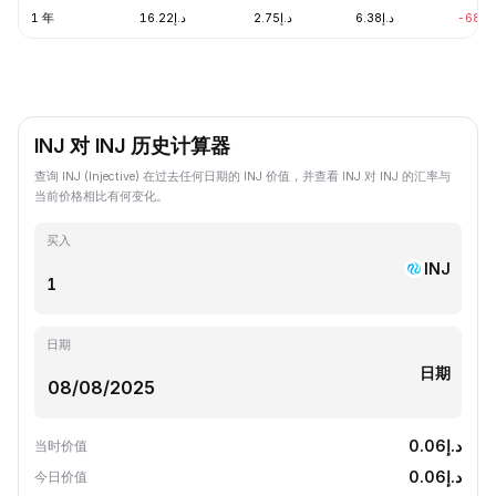
1 年
د.إ16.22
د.إ2.75
د.إ6.38
-68.0
INJ 对 INJ 历史计算器
查询 INJ (Injective) 在过去任何日期的 INJ 价值，并查看 INJ 对 INJ 的汇率与
当前价格相比有何变化。
买入
INJ
日期
日期
د.إ0.06
当时价值
د.إ0.06
今日价值