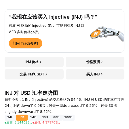
“我现在应该买入 Injective (INJ) 吗？”
获取 AI 驱动的 Injective (INJ) 市场洞察及 INJ 对
AED 实时价格分析。
问问 TradeGPT
INJ 价格
价格预测
交易 INJ/USDT
买入 INJ
INJ 对 USD 汇率走势图
截至今天，1 INJ (Injective) 的交易价格为 $4.46。INJ 对 USD 的汇率在过去
24 小时内down了 0.98%，过去一周decreased了 9.25%，过去 30 天
slightly downward了 8.42%。
24H
7D
14D
30D
60D
200D
最高
:
5.144013
د.إ
最低
:
4.379703
د.إ