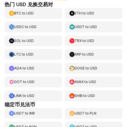
热门 USD 兑换交易对
BTC
to
USD
ETH
to
USD
USDC
to
USD
USDT
to
USD
SOL
to
USD
TRX
to
USD
LTC
to
USD
XRP
to
USD
ADA
to
USD
DOGE
to
USD
DOT
to
USD
AVAX
to
USD
LINK
to
USD
SHIB
to
USD
稳定币兑法币
USDT
to
INR
USDT
to
PLN
USDT
to
RON
USDT
to
USD