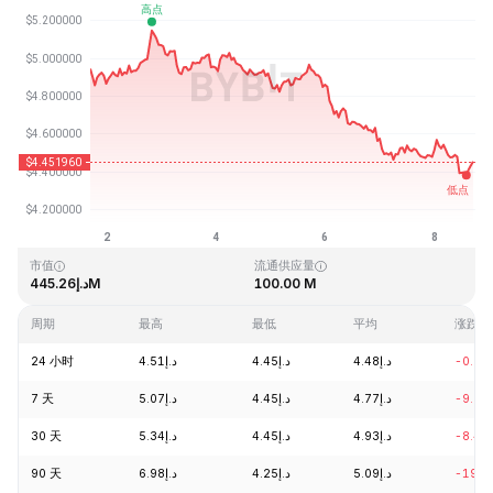
最近更新时间：2026-08-08 16:52 (GMT+0)
历史最高价格
历史最低价格
د.إ0.657401
د.إ52.62
市值
流通供应量
د.إ445.26M
100.00 M
周期
最高
最低
平均
涨跌
24 小时
د.إ4.51
د.إ4.45
د.إ4.48
-0.98
7 天
د.إ5.07
د.إ4.45
د.إ4.77
-9.25
30 天
د.إ5.34
د.إ4.45
د.إ4.93
-8.42
90 天
د.إ6.98
د.إ4.25
د.إ5.09
-19.0