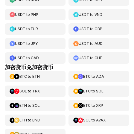
USDT
to
PHP
USDT
to
VND
USDT
to
EUR
USDT
to
GBP
USDT
to
JPY
USDT
to
AUD
USDT
to
CAD
USDT
to
CHF
加密货币兑加密货币
BTC
to
ETH
BTC
to
ADA
SOL
to
TRX
BTC
to
SOL
ETH
to
SOL
BTC
to
XRP
ETH
to
BNB
SOL
to
AVAX