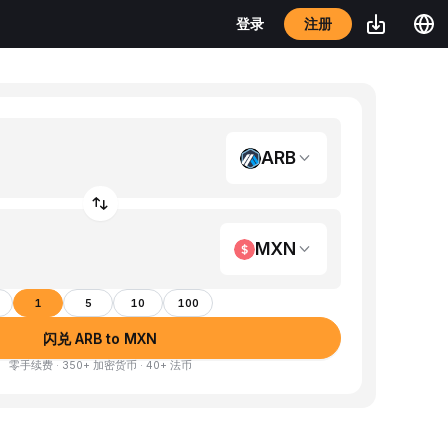
注册
登录
ARB
MXN
1
5
10
100
闪兑 ARB to MXN
零手续费 · 350+ 加密货币 · 40+ 法币