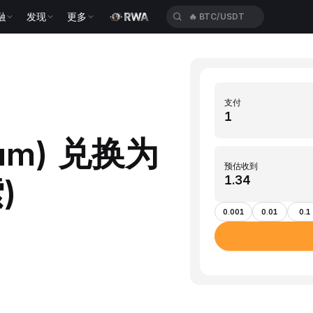
融
发现
更多
🔥
BTC/USDT
支付
trum) 兑换为
预估收到
)
0.001
0.01
0.1