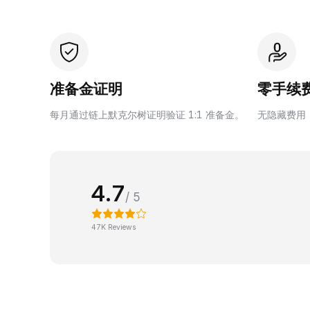
准备金证明
零手续
每月通过链上默克尔树证明验证 1:1 准备金。
无隐藏费用
4.7
/ 5
47K Reviews