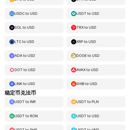
USDC
to
USD
USDT
to
USD
SOL
to
USD
TRX
to
USD
LTC
to
USD
XRP
to
USD
ADA
to
USD
DOGE
to
USD
DOT
to
USD
AVAX
to
USD
LINK
to
USD
SHIB
to
USD
稳定币兑法币
USDT
to
INR
USDT
to
PLN
USDT
to
RON
USDT
to
USD
USDT
to
PHP
USDT
to
VND