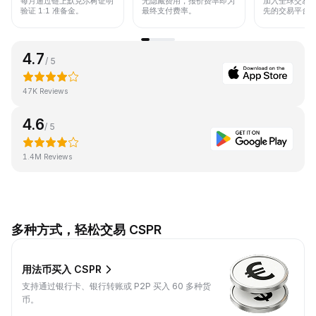
每月通过链上默克尔树证明
无隐藏费用，报价费率即为
加入全球交易
验证 1:1 准备金。
最终支付费率。
先的交易平台
4.7
/ 5
47K Reviews
4.6
/ 5
1.4M Reviews
多种方式，轻松交易 CSPR
用法币买入 CSPR
支持通过银行卡、银行转账或 P2P 买入 60 多种货
币。