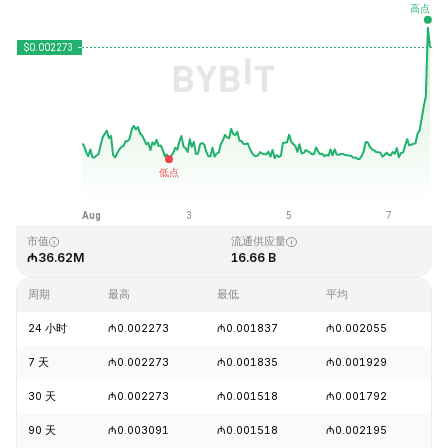
最近更新时间：2026-08-07 19:31 (GMT+0)
历史最高价格
历史最低价格
₼1.33
₼0.001460
市值
流通供应量
₼36.62M
16.66 B
周期
最高
最低
平均
涨
24 小时
₼0.002273
₼0.001837
₼0.002055
+
7 天
₼0.002273
₼0.001835
₼0.001929
+
30 天
₼0.002273
₼0.001518
₼0.001792
+
90 天
₼0.003091
₼0.001518
₼0.002195
-