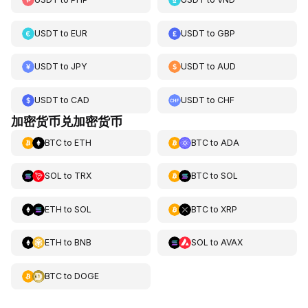
USDT
to
EUR
USDT
to
GBP
USDT
to
JPY
USDT
to
AUD
USDT
to
CAD
USDT
to
CHF
加密货币兑加密货币
BTC
to
ETH
BTC
to
ADA
SOL
to
TRX
BTC
to
SOL
ETH
to
SOL
BTC
to
XRP
ETH
to
BNB
SOL
to
AVAX
BTC
to
DOGE