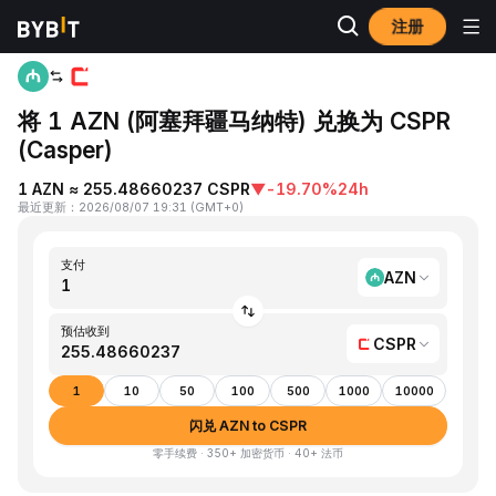
注册
首页
AZN to CSPR
将 1 AZN (阿塞拜疆马纳特) 兑换为 CSPR
(Casper)
1 AZN ≈ 255.48660237 CSPR
▼
-19.70%
24h
最近更新
：
2026/08/07 19:31
(
GMT+0
)
支付
AZN
预估收到
CSPR
1
10
50
100
500
1000
10000
闪兑 AZN to CSPR
零手续费 · 350+ 加密货币 · 40+ 法币