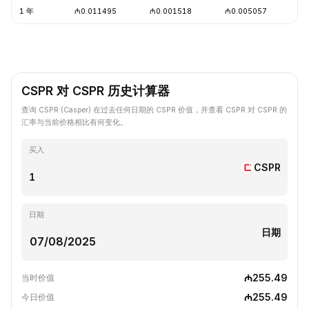
1 年
₼0.011495
₼0.001518
₼0.005057
-
CSPR 对 CSPR 历史计算器
查询 CSPR (Casper) 在过去任何日期的 CSPR 价值，并查看 CSPR 对 CSPR 的
汇率与当前价格相比有何变化。
买入
CSPR
日期
日期
₼255.49
当时价值
₼255.49
今日价值