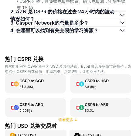
/ CSPR 汇率，且免收兑换手续费。确认兑换后，汇率将锁
定 15 秒。
2. AZN 兑 CSPR 的价格在过去 24 小时内的波动
情况如何？
3. Casper Network的总量是多少？
4. 在哪里可以找到有关交易的学习资源？
热门 CSPR 兑换
按实时汇率将 CSPR 兑换为 USD 及其他法币。Bybit 聚合多家做市商报价，为
您提供 CSPR 当前价值，汇率精准、点差透明，让您兑换无忧。
CSPR
to
SGD
CSPR
to
USD
S$0.003
$0.002
CSPR
to
AED
CSPR
to
ARS
د.إ0.008
$3.31
查看更多
↓
热门 USD 兑换交易对
BTC
to
USD
ETH
to
USD