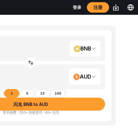
注册
登录
BNB
AUD
1
5
10
100
闪兑 BNB to AUD
零手续费 · 350+ 加密货币 · 40+ 法币