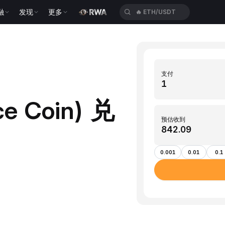
融
发现
更多
🔥
ETH/USDT
支付
ce Coin) 兑
预估收到
0.001
0.01
0.1