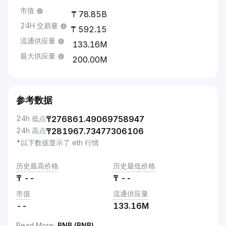
市值
78.85B
24H 交易量
592.15
流通供应量
133.16M
最大供应量
200.00M
参考数据
24h 低点
₸
276861.49069758947
24h 高点
₸
281967.73477306106
*以下数据显示了 eth 行情
历史最高价格
历史最低价格
₸
--
₸
--
市值
流通供应量
--
133.16M
Read More
:
BNB (BNB)