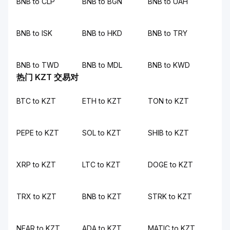
BNB to CLP
BNB to BGN
BNB to UAH
BNB to ISK
BNB to HKD
BNB to TRY
BNB to TWD
BNB to MDL
BNB to KWD
热门 KZT 交易对
BTC to KZT
ETH to KZT
TON to KZT
PEPE to KZT
SOL to KZT
SHIB to KZT
XRP to KZT
LTC to KZT
DOGE to KZT
TRX to KZT
BNB to KZT
STRK to KZT
NEAR to KZT
ADA to KZT
MATIC to KZT