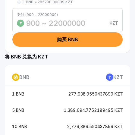
1 BNB ≈ 285290.30039 KZT
支付 (900 ~ 22000000)
KZT
₸
购买 BNB
将 BNB 兑换为 KZT
BNB
KZT
1 BNB
277,938.9550437899 KZT
5 BNB
1,389,694.7752189495 KZT
10 BNB
2,779,389.550437899 KZT