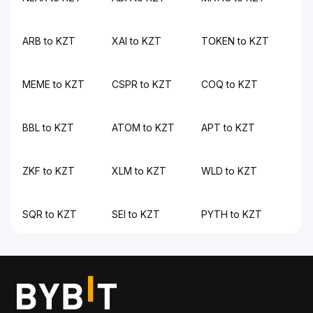
ARB to KZT
XAI to KZT
TOKEN to KZT
MEME to KZT
CSPR to KZT
COQ to KZT
BBL to KZT
ATOM to KZT
APT to KZT
ZKF to KZT
XLM to KZT
WLD to KZT
SQR to KZT
SEI to KZT
PYTH to KZT