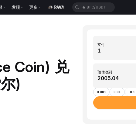
融
发现
更多
🔥
BTC/USDT
支付
ce Coin) 兑
预估收到
索尔)
0.001
0.01
0.1