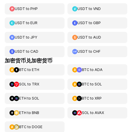
USDT
to
PHP
USDT
to
VND
USDT
to
EUR
USDT
to
GBP
USDT
to
JPY
USDT
to
AUD
USDT
to
CAD
USDT
to
CHF
加密货币兑加密货币
BTC
to
ETH
BTC
to
ADA
SOL
to
TRX
BTC
to
SOL
ETH
to
SOL
BTC
to
XRP
ETH
to
BNB
SOL
to
AVAX
BTC
to
DOGE