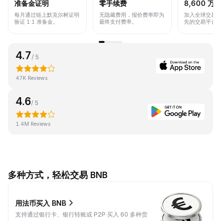
准备金证明
零手续费
8,600 万+
每月通过链上默克尔树证明
无隐藏费用，报价费率即为
加入全球交易
验证 1:1 准备金。
最终支付费率。
先的交易平台
4.7
/ 5
47K Reviews
4.6
/ 5
1.4M Reviews
多种方式，轻松交易 BNB
用法币买入 BNB
支持通过银行卡、银行转账或 P2P 买入 60 多种货