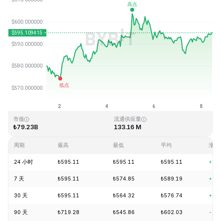
最近更新时间：2026-08-08 11:14 (GMT+0)
历史最高价格
历史最低价格
₺1,369.99
₺0.039818
市值
流通供应量
₺79.23B
133.16 M
周期
最高
最低
平均
涨跌
24 小时
₺595.11
₺595.11
₺595.11
+0.
7 天
₺595.11
₺574.85
₺589.19
+2.
30 天
₺595.11
₺564.32
₺576.74
+4.
90 天
₺719.28
₺545.86
₺602.03
-0.