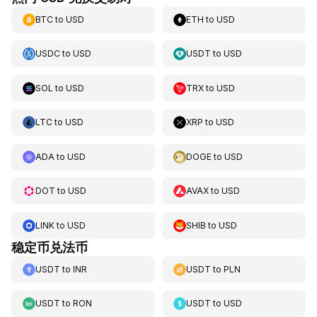
BTC
to
USD
ETH
to
USD
USDC
to
USD
USDT
to
USD
SOL
to
USD
TRX
to
USD
LTC
to
USD
XRP
to
USD
ADA
to
USD
DOGE
to
USD
DOT
to
USD
AVAX
to
USD
LINK
to
USD
SHIB
to
USD
稳定币兑法币
USDT
to
INR
USDT
to
PLN
USDT
to
RON
USDT
to
USD