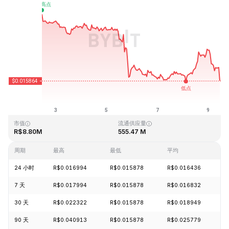
最近更新时间：2026-08-09 11:16 (GMT+0)
历史最高价格
历史最低价格
R$0.836512
R$0.009280
市值
流通供应量
R$8.80M
555.47 M
周期
最高
最低
平均
24 小时
R$0.016994
R$0.015878
R$0.016436
-
7 天
R$0.017994
R$0.015878
R$0.016832
-
30 天
R$0.022322
R$0.015878
R$0.018949
-
90 天
R$0.040913
R$0.015878
R$0.025779
-