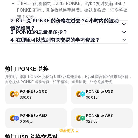
1 BRL 当前价值约 12.43 PONKE。Bybit 实时更新 BRL /
PONKE 汇率，且免收兑换手续费。确认兑换后，汇率将锁
定 15 秒。
2. BRL 兑 PONKE 的价格在过去 24 小时内的波动
情况如何？
3. PONKE的总量是多少？
4. 在哪里可以找到有关交易的学习资源？
热门 PONKE 兑换
按实时汇率将 PONKE 兑换为 USD 及其他法币。Bybit 聚合多家做市商报价，
为您提供 PONKE 当前价值，汇率精准、点差透明，让您兑换无忧。
PONKE
to
SGD
PONKE
to
USD
S$0.02
$0.016
PONKE
to
AED
PONKE
to
ARS
د.إ0.058
$23.68
查看更多
↓
热门 USD 兑换交易对