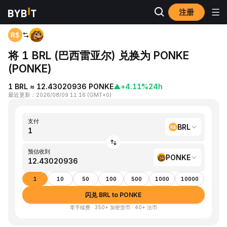
注册
首页
BRL to PONKE
将 1 BRL (巴西雷亚尔) 兑换为 PONKE
(PONKE)
1 BRL ≈ 12.43020936 PONKE
▲
+4.11%
24h
最近更新
：
2026/08/09 11:16
(
GMT+0
)
支付
BRL
预估收到
PONKE
1
10
50
100
500
1000
10000
闪兑 BRL to PONKE
零手续费 · 350+ 加密货币 · 40+ 法币