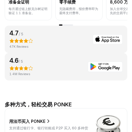
准备金证明
零手续费
8,600 万+
每月通过链上默克尔树证明
无隐藏费用，报价费率即为
加入全球交易
验证 1:1 准备金。
最终支付费率。
先的交易平台
4.7
/ 5
47K Reviews
4.6
/ 5
1.4M Reviews
多种方式，轻松交易 PONKE
用法币买入 PONKE
支持通过银行卡、银行转账或 P2P 买入 60 多种货