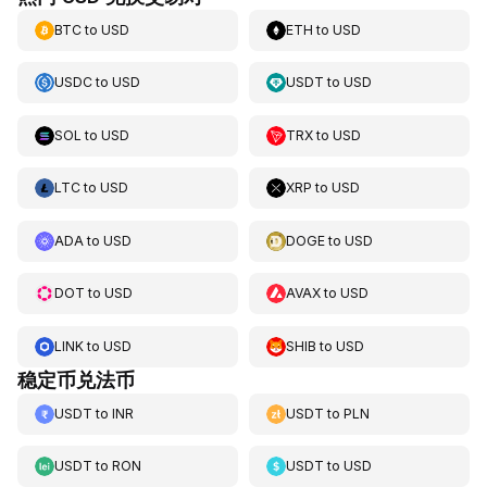
BTC
to
USD
ETH
to
USD
USDC
to
USD
USDT
to
USD
SOL
to
USD
TRX
to
USD
LTC
to
USD
XRP
to
USD
ADA
to
USD
DOGE
to
USD
DOT
to
USD
AVAX
to
USD
LINK
to
USD
SHIB
to
USD
稳定币兑法币
USDT
to
INR
USDT
to
PLN
USDT
to
RON
USDT
to
USD