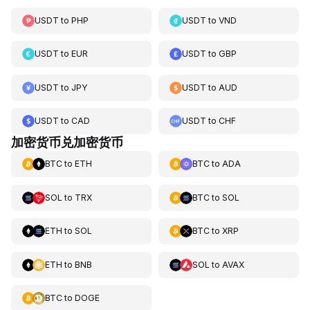
USDT
to
PHP
USDT
to
VND
USDT
to
EUR
USDT
to
GBP
USDT
to
JPY
USDT
to
AUD
USDT
to
CAD
USDT
to
CHF
加密货币兑加密货币
BTC
to
ETH
BTC
to
ADA
SOL
to
TRX
BTC
to
SOL
ETH
to
SOL
BTC
to
XRP
ETH
to
BNB
SOL
to
AVAX
BTC
to
DOGE