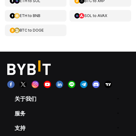
ETH
to
SOL
BTC
to
XRP
ETH
to
BNB
SOL
to
AVAX
BTC
to
DOGE
关于我们
服务
支持