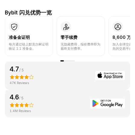
Bybit 闪兑优势一览
准备金证明
零手续费
8,600 万+
每月通过链上默克尔树证明
无隐藏费用，报价费率即为
加入全球交易
验证 1:1 准备金。
最终支付费率。
先的交易平台
4.7
/ 5
47K Reviews
4.6
/ 5
1.4M Reviews