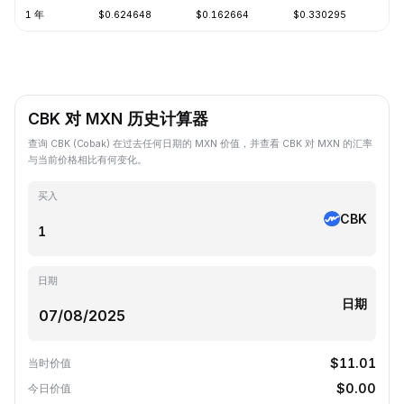
1 年
$0.624648
$0.162664
$0.330295
-7
CBK 对 MXN 历史计算器
查询 CBK (Cobak) 在过去任何日期的 MXN 价值，并查看 CBK 对 MXN 的汇率
与当前价格相比有何变化。
买入
CBK
日期
日期
$11.01
当时价值
$0.00
今日价值