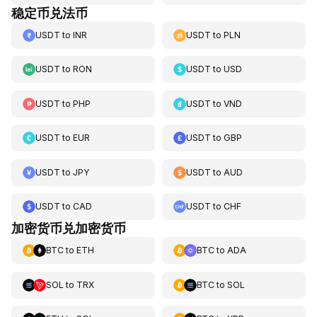
稳定币兑法币
USDT
to
INR
USDT
to
PLN
USDT
to
RON
USDT
to
USD
USDT
to
PHP
USDT
to
VND
USDT
to
EUR
USDT
to
GBP
USDT
to
JPY
USDT
to
AUD
USDT
to
CAD
USDT
to
CHF
加密货币兑加密货币
BTC
to
ETH
BTC
to
ADA
SOL
to
TRX
BTC
to
SOL