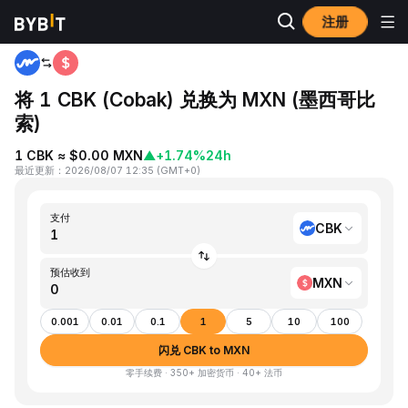
注册
首页
CBK to MXN
将 1 CBK (Cobak) 兑换为 MXN (墨西哥比
索)
1 CBK ≈ $0.00 MXN
▲
+1.74%
24h
最近更新
：
2026/08/07 12:35
(
GMT+0
)
支付
CBK
预估收到
MXN
0.001
0.01
0.1
1
5
10
100
闪兑 CBK to MXN
零手续费 · 350+ 加密货币 · 40+ 法币