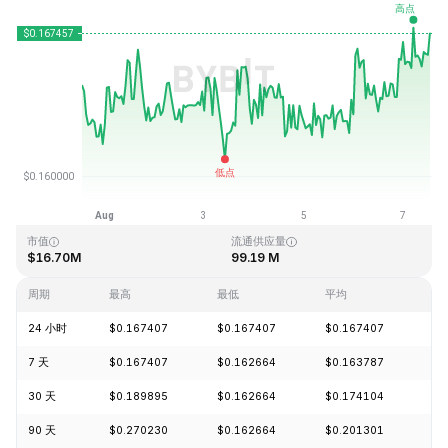
最近更新时间：2026-08-07 12:35 (GMT+0)
历史最高价格
历史最低价格
$15.74
$0.158484
市值
流通供应量
$16.70M
99.19 M
周期
最高
最低
平均
涨
24 小时
$0.167407
$0.167407
$0.167407
+1
7 天
$0.167407
$0.162664
$0.163787
+1
30 天
$0.189895
$0.162664
$0.174104
-6
90 天
$0.270230
$0.162664
$0.201301
-1