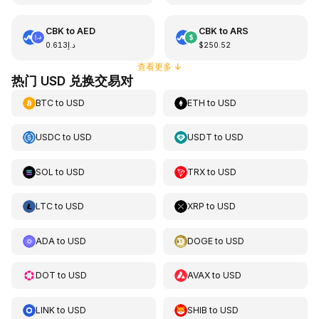
CBK
to
AED
CBK
to
ARS
د.إ0.613
$250.52
查看更多
↓
热门 USD 兑换交易对
BTC
to
USD
ETH
to
USD
USDC
to
USD
USDT
to
USD
SOL
to
USD
TRX
to
USD
LTC
to
USD
XRP
to
USD
ADA
to
USD
DOGE
to
USD
DOT
to
USD
AVAX
to
USD
LINK
to
USD
SHIB
to
USD