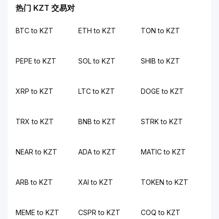
热门 KZT 交易对
BTC to KZT
ETH to KZT
TON to KZT
PEPE to KZT
SOL to KZT
SHIB to KZT
XRP to KZT
LTC to KZT
DOGE to KZT
TRX to KZT
BNB to KZT
STRK to KZT
NEAR to KZT
ADA to KZT
MATIC to KZT
ARB to KZT
XAI to KZT
TOKEN to KZT
MEME to KZT
CSPR to KZT
COQ to KZT