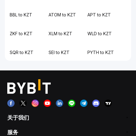
BBL to KZT
ATOM to KZT
APT to KZT
ZKF to KZT
XLM to KZT
WLD to KZT
SQR to KZT
SEI to KZT
PYTH to KZT
关于我们
服务