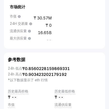
市场统计
市值
30.57M
24H 交易量
0
流通供应量
16.65B
最大供应量
--
参考数据
24h 低点
₸
0.8560228159869331
24h 高点
₸
0.903423202179192
*以下数据显示了 eth 行情
历史最高价格
历史最低价格
₸
--
₸
--
市值
流通供应量