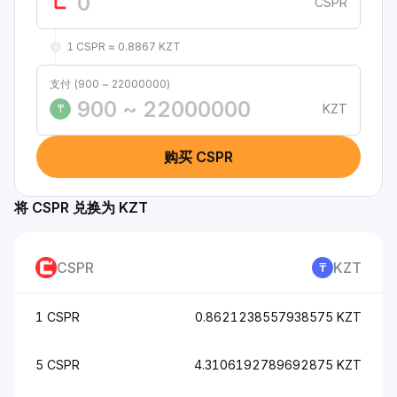
CSPR
1 CSPR ≈ 0.8867 KZT
支付 (900 ~ 22000000)
KZT
₸
购买 CSPR
将 CSPR 兑换为 KZT
CSPR
KZT
1 CSPR
0.8621238557938575 KZT
5 CSPR
4.3106192789692875 KZT