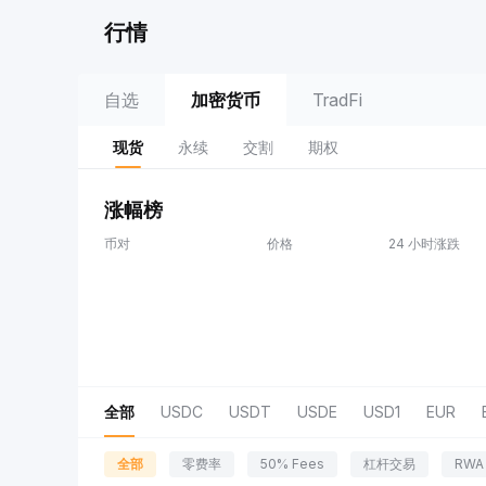
行情
自选
加密货币
TradFi
现货
永续
交割
期权
涨幅榜
币对
价格
24 小时涨跌
全部
USDC
USDT
USDE
USD1
EUR
全部
零费率
50% Fees
杠杆交易
RWA