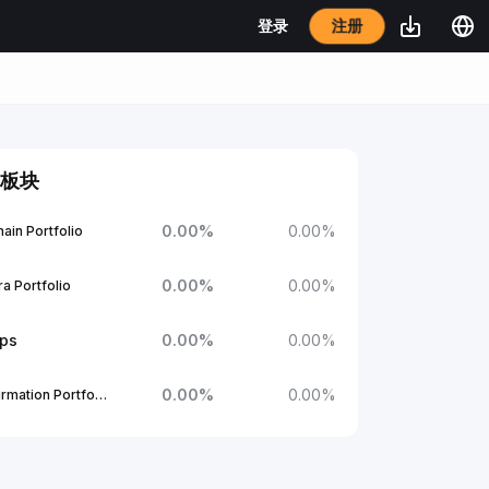
注册
登录
板块
0.00
%
0.00
%
ain Portfolio
0.00
%
0.00
%
a Portfolio
ups
0.00
%
0.00
%
0.00
%
0.00
%
1Confirmation Portfolio