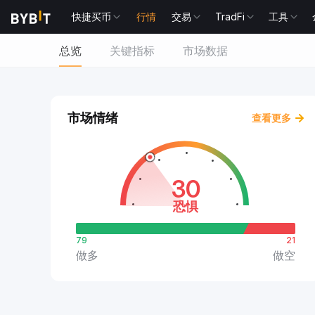
快捷买币
行情
交易
TradFi
工具
总览
关键指标
市场数据
市场情绪
查看更多
30
恐惧
79
21
做多
做空