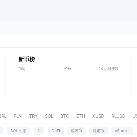
新币榜
币对
价格
24 小时涨跌
BRL
PLN
TRY
SOL
BTC
ETH
XUSD
RLUSD
U
SOL 生态
AI
DeFi
模因币
稳定币
xStocks