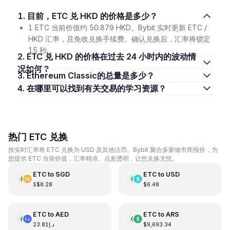
1. 目前，ETC 兑 HKD 的价格是多少？
1 ETC 当前价值约 50.879 HKD。Bybit 实时更新 ETC /
HKD 汇率，且免收兑换手续费。确认兑换后，汇率将锁定
15 秒。
2. ETC 兑 HKD 的价格在过去 24 小时内的波动情
况如何？
3. Ethereum Classic的总量是多少？
4. 在哪里可以找到有关交易的学习资源？
热门 ETC 兑换
按实时汇率将 ETC 兑换为 USD 及其他法币。Bybit 聚合多家做市商报价，为
您提供 ETC 当前价值，汇率精准、点差透明，让您兑换无忧。
ETC
to
SGD
ETC
to
USD
S$8.28
$6.48
ETC
to
AED
ETC
to
ARS
د.إ23.81
$9,693.34