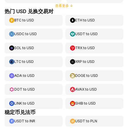
查看更多
↓
热门 USD 兑换交易对
BTC
to
USD
ETH
to
USD
USDC
to
USD
USDT
to
USD
SOL
to
USD
TRX
to
USD
LTC
to
USD
XRP
to
USD
ADA
to
USD
DOGE
to
USD
DOT
to
USD
AVAX
to
USD
LINK
to
USD
SHIB
to
USD
稳定币兑法币
USDT
to
INR
USDT
to
PLN