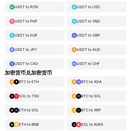
USDT
to
RON
USDT
to
USD
USDT
to
PHP
USDT
to
VND
USDT
to
EUR
USDT
to
GBP
USDT
to
JPY
USDT
to
AUD
USDT
to
CAD
USDT
to
CHF
加密货币兑加密货币
BTC
to
ETH
BTC
to
ADA
SOL
to
TRX
BTC
to
SOL
ETH
to
SOL
BTC
to
XRP
ETH
to
BNB
SOL
to
AVAX