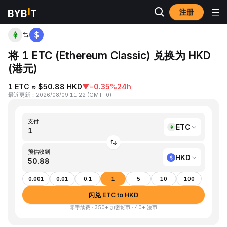
注册
首页
ETC to HKD
将 1 ETC (Ethereum Classic) 兑换为 HKD
(港元)
1 ETC ≈ $50.88 HKD
▼
-0.35%
24h
最近更新
：
2026/08/09 11:22
(
GMT+0
)
支付
ETC
预估收到
HKD
0.001
0.01
0.1
1
5
10
100
闪兑 ETC to HKD
零手续费 · 350+ 加密货币 · 40+ 法币