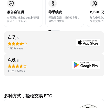
准备金证明
零手续费
8,600 万+
每月通过链上默克尔树证明
无隐藏费用，报价费率即为
加入全球交易
验证 1:1 准备金。
最终支付费率。
先的交易平台
4.7
/ 5
47K Reviews
4.6
/ 5
1.4M Reviews
多种方式，轻松交易 ETC