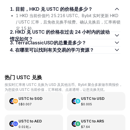
1. 目前，HKD 兑 USTC 的价格是多少？
1 HKD 当前价值约 25.216 USTC。Bybit 实时更新 HKD
/ USTC 汇率，且免收兑换手续费。确认兑换后，汇率将锁
定 15 秒。
2. HKD 兑 USTC 的价格在过去 24 小时内的波动
情况如何？
3. TerraClassicUSD的总量是多少？
4. 在哪里可以找到有关交易的学习资源？
热门 USTC 兑换
按实时汇率将 USTC 兑换为 USD 及其他法币。Bybit 聚合多家做市商报价，
为您提供 USTC 当前价值，汇率精准、点差透明，让您兑换无忧。
USTC
to
SGD
USTC
to
USD
S$0.007
$0.005
USTC
to
AED
USTC
to
ARS
د.إ0.019
$7.64