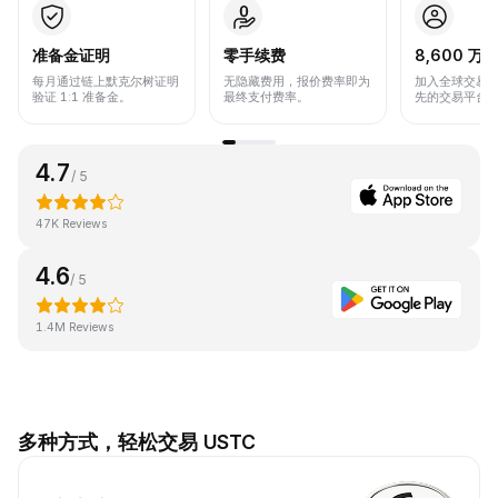
准备金证明
零手续费
8,600 万+
每月通过链上默克尔树证明
无隐藏费用，报价费率即为
加入全球交易
验证 1:1 准备金。
最终支付费率。
先的交易平台
4.7
/ 5
47K Reviews
4.6
/ 5
1.4M Reviews
多种方式，轻松交易 USTC