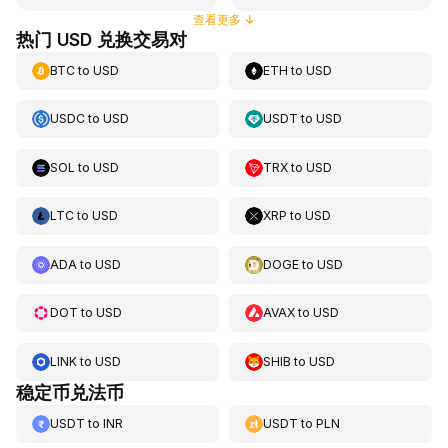
查看更多
↓
热门 USD 兑换交易对
BTC
to
USD
ETH
to
USD
USDC
to
USD
USDT
to
USD
SOL
to
USD
TRX
to
USD
LTC
to
USD
XRP
to
USD
ADA
to
USD
DOGE
to
USD
DOT
to
USD
AVAX
to
USD
LINK
to
USD
SHIB
to
USD
稳定币兑法币
USDT
to
INR
USDT
to
PLN