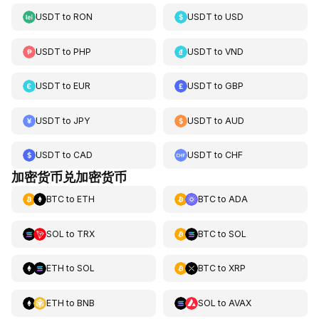
USDT
to
RON
USDT
to
USD
USDT
to
PHP
USDT
to
VND
USDT
to
EUR
USDT
to
GBP
USDT
to
JPY
USDT
to
AUD
USDT
to
CAD
USDT
to
CHF
加密货币兑加密货币
BTC
to
ETH
BTC
to
ADA
SOL
to
TRX
BTC
to
SOL
ETH
to
SOL
BTC
to
XRP
ETH
to
BNB
SOL
to
AVAX