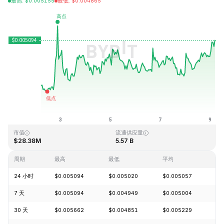
最高
:
$
0.005155
最低
:
$
0.004865
最近更新时间：2026-08-09 04:30 (GMT+0)
历史最高价格
历史最低价格
$1.09
$0.004064
市值
流通供应量
$28.38M
5.57 B
周期
最高
最低
平均
涨
24 小时
$0.005094
$0.005020
$0.005057
+1
7 天
$0.005094
$0.004949
$0.005004
+4
30 天
$0.005662
$0.004851
$0.005229
-1