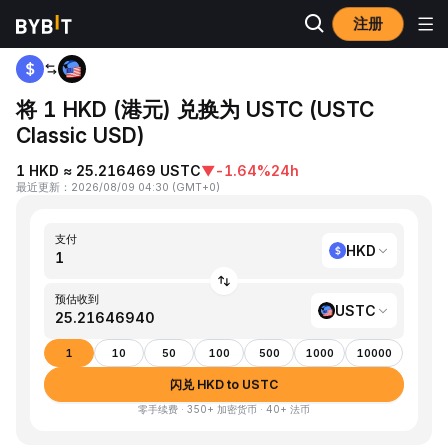
注册
首页
HKD to USTC
将 1 HKD (港元) 兑换为 USTC (USTC
Classic USD)
1 HKD ≈ 25.216469 USTC
▼
-1.64%
24h
最近更新
：
2026/08/09 04:30
(
GMT+0
)
支付
HKD
预估收到
USTC
1
10
50
100
500
1000
10000
闪兑 HKD to USTC
零手续费 · 350+ 加密货币 · 40+ 法币