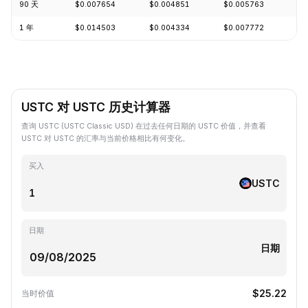
90 天
$0.007654
$0.004851
$0.005763
-1
1 年
$0.014503
$0.004334
$0.007772
-6
USTC 对 USTC 历史计算器
查询 USTC (USTC Classic USD) 在过去任何日期的 USTC 价值，并查看
USTC 对 USTC 的汇率与当前价格相比有何变化。
买入
USTC
日期
日期
$25.22
当时价值