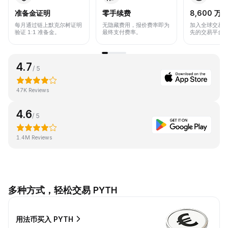
准备金证明
零手续费
8,600 万+
每月通过链上默克尔树证明
无隐藏费用，报价费率即为
加入全球交易
验证 1:1 准备金。
最终支付费率。
先的交易平台
4.7
/ 5
47K Reviews
4.6
/ 5
1.4M Reviews
多种方式，轻松交易 PYTH
用法币买入 PYTH