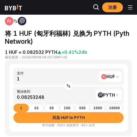
注册
首页
HUF to PYTH
将 1 HUF (匈牙利福林) 兑换为 PYTH (Pyth
Network)
1 HUF ≈ 0.082532 PYTH
▲
+0.41%
24h
最近更新
：
2026/08/08 06:03
(
GMT+0
)
支付
HUF
预估收到
PYTH
1
10
50
100
500
1000
10000
闪兑 HUF to PYTH
零手续费 · 350+ 加密货币 · 40+ 法币