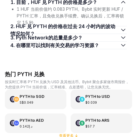
1. 目前，HUF 兑 PYTH 的价格是多少？
1 HUF 当前价值约 0.083 PYTH。Bybit 实时更新 HUF /
PYTH 汇率，且免收兑换手续费。确认兑换后，汇率将锁
定 15 秒。
2. HUF 兑 PYTH 的价格在过去 24 小时内的波动
情况如何？
3. Pyth Network的总量是多少？
4. 在哪里可以找到有关交易的学习资源？
热门 PYTH 兑换
按实时汇率将 PYTH 兑换为 USD 及其他法币。Bybit 聚合多家做市商报价，
为您提供 PYTH 当前价值，汇率精准、点差透明，让您兑换无忧。
PYTH
to
SGD
PYTH
to
USD
S$0.049
$0.039
PYTH
to
AED
PYTH
to
ARS
د.إ0.142
$57.7
查看更多
↓