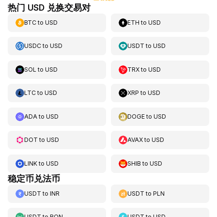
热门 USD 兑换交易对
BTC
to
USD
ETH
to
USD
USDC
to
USD
USDT
to
USD
SOL
to
USD
TRX
to
USD
LTC
to
USD
XRP
to
USD
ADA
to
USD
DOGE
to
USD
DOT
to
USD
AVAX
to
USD
LINK
to
USD
SHIB
to
USD
稳定币兑法币
USDT
to
INR
USDT
to
PLN
USDT
to
RON
USDT
to
USD