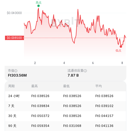
最近更新时间：2026-08-08 06:03 (GMT+0)
历史最高价格
历史最低价格
Ft1.20
Ft0.029535
市值
流通供应量
Ft303.56M
7.87 B
周期
最高
最低
平均
涨
24 小时
Ft0.038526
Ft0.038526
Ft0.038526
-
7 天
Ft0.039834
Ft0.038526
Ft0.039102
-
30 天
Ft0.050372
Ft0.038526
Ft0.044157
-
90 天
Ft0.059354
Ft0.031068
Ft0.041136
+