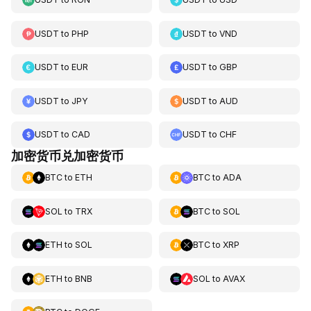
USDT
to
PHP
USDT
to
VND
USDT
to
EUR
USDT
to
GBP
USDT
to
JPY
USDT
to
AUD
USDT
to
CAD
USDT
to
CHF
加密货币兑加密货币
BTC
to
ETH
BTC
to
ADA
SOL
to
TRX
BTC
to
SOL
ETH
to
SOL
BTC
to
XRP
ETH
to
BNB
SOL
to
AVAX