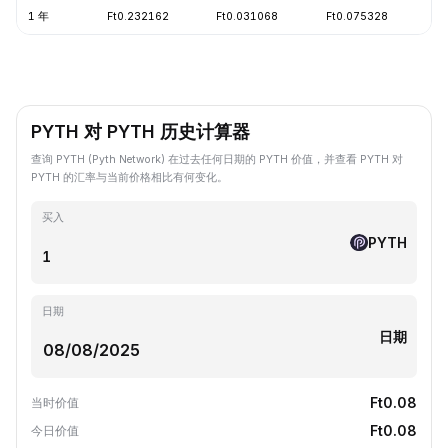
1 年
Ft0.232162
Ft0.031068
Ft0.075328
-
PYTH 对 PYTH 历史计算器
查询 PYTH (Pyth Network) 在过去任何日期的 PYTH 价值，并查看 PYTH 对
PYTH 的汇率与当前价格相比有何变化。
买入
PYTH
日期
日期
Ft0.08
当时价值
Ft0.08
今日价值