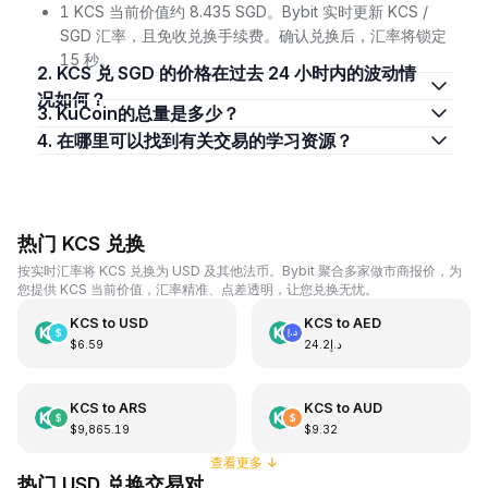
1 KCS 当前价值约 8.435 SGD。Bybit 实时更新 KCS /
SGD 汇率，且免收兑换手续费。确认兑换后，汇率将锁定
15 秒。
2. KCS 兑 SGD 的价格在过去 24 小时内的波动情
况如何？
3. KuCoin的总量是多少？
4. 在哪里可以找到有关交易的学习资源？
热门 KCS 兑换
按实时汇率将 KCS 兑换为 USD 及其他法币。Bybit 聚合多家做市商报价，为
您提供 KCS 当前价值，汇率精准、点差透明，让您兑换无忧。
KCS
to
USD
KCS
to
AED
$6.59
د.إ24.2
KCS
to
ARS
KCS
to
AUD
$9,865.19
$9.32
查看更多
↓
热门 USD 兑换交易对