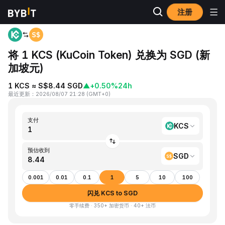
注册
首页
KCS to SGD
将 1 KCS (KuCoin Token) 兑换为 SGD (新
加坡元)
1 KCS ≈ S$8.44 SGD
▲
+0.50%
24h
最近更新
：
2026/08/07 21:28
(
GMT+0
)
支付
KCS
预估收到
SGD
0.001
0.01
0.1
1
5
10
100
闪兑 KCS to SGD
零手续费 · 350+ 加密货币 · 40+ 法币