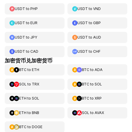
USDT
to
PHP
USDT
to
VND
USDT
to
EUR
USDT
to
GBP
USDT
to
JPY
USDT
to
AUD
USDT
to
CAD
USDT
to
CHF
加密货币兑加密货币
BTC
to
ETH
BTC
to
ADA
SOL
to
TRX
BTC
to
SOL
ETH
to
SOL
BTC
to
XRP
ETH
to
BNB
SOL
to
AVAX
BTC
to
DOGE