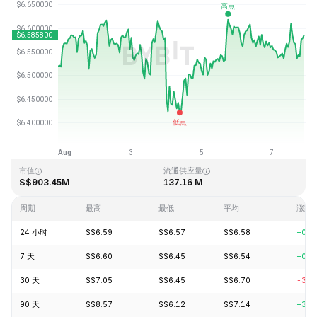
最近更新时间：2026-08-07 21:28 (GMT+0)
历史最高价格
历史最低价格
S$28.83
S$0.342863
市值
流通供应量
S$903.45M
137.16 M
周期
最高
最低
平均
涨跌
24 小时
S$6.59
S$6.57
S$6.58
+0.2
7 天
S$6.60
S$6.45
S$6.54
+0.4
30 天
S$7.05
S$6.45
S$6.70
-3.6
90 天
S$8.57
S$6.12
S$7.14
+3.2