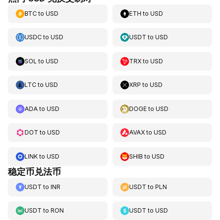
BTC
to
USD
ETH
to
USD
USDC
to
USD
USDT
to
USD
SOL
to
USD
TRX
to
USD
LTC
to
USD
XRP
to
USD
ADA
to
USD
DOGE
to
USD
DOT
to
USD
AVAX
to
USD
LINK
to
USD
SHIB
to
USD
稳定币兑法币
USDT
to
INR
USDT
to
PLN
USDT
to
RON
USDT
to
USD