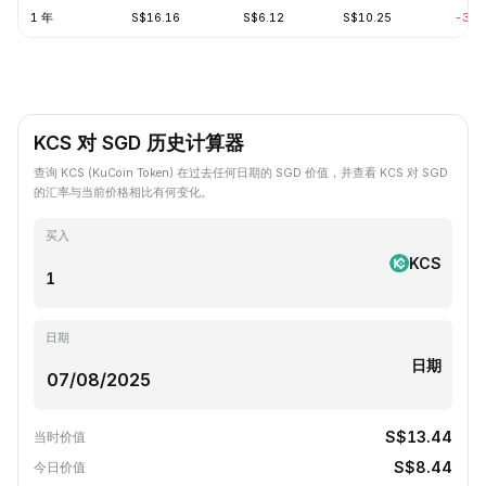
1 年
S$16.16
S$6.12
S$10.25
-37.
KCS 对 SGD 历史计算器
查询 KCS (KuCoin Token) 在过去任何日期的 SGD 价值，并查看 KCS 对 SGD
的汇率与当前价格相比有何变化。
买入
KCS
日期
日期
S$13.44
当时价值
S$8.44
今日价值