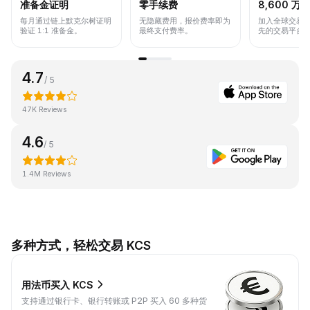
准备金证明
零手续费
8,600 万+
每月通过链上默克尔树证明
无隐藏费用，报价费率即为
加入全球交易
验证 1:1 准备金。
最终支付费率。
先的交易平台
4.7
/ 5
47K Reviews
4.6
/ 5
1.4M Reviews
多种方式，轻松交易 KCS
用法币买入 KCS
支持通过银行卡、银行转账或 P2P 买入 60 多种货