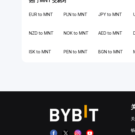
热门 MNT 交易对
EUR to MNT
PLN to MNT
JPY to MNT
NZD to MNT
NOK to MNT
AED to MNT
ISK to MNT
PEN to MNT
BGN to MNT
关
畅