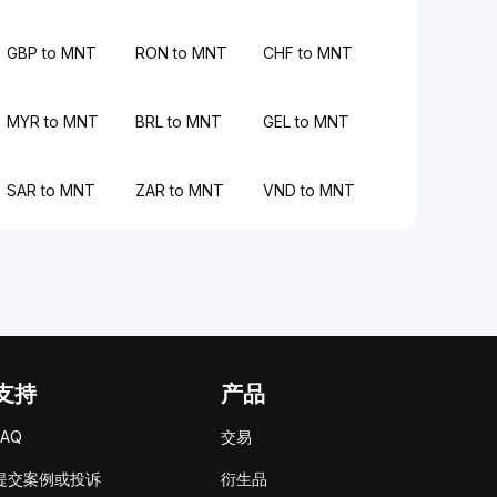
GBP to MNT
RON to MNT
CHF to MNT
MYR to MNT
BRL to MNT
GEL to MNT
SAR to MNT
ZAR to MNT
VND to MNT
支持
产品
FAQ
交易
提交案例或投诉
衍生品