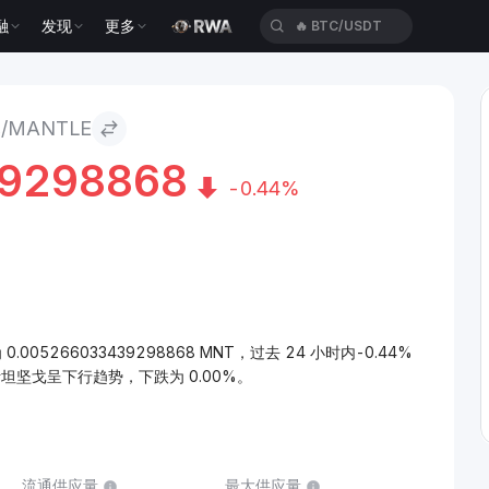
融
发现
更多
🔥
BTC/USDT
MANTLE
9298868
-0.44%
0.005266033439298868 MNT，过去 24 小时内-0.44%
斯坦坚戈呈下行趋势，下跌为 0.00%。
流通供应量
最大供应量