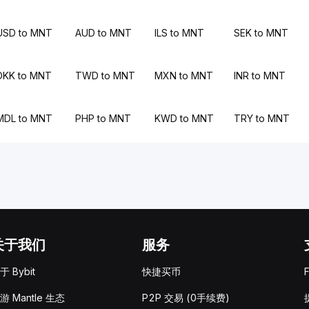
USD to MNT
AUD to MNT
ILS to MNT
SEK to MNT
DKK to MNT
TWD to MNT
MXN to MNT
INR to MNT
MDL to MNT
PHP to MNT
KWD to MNT
TRY to MNT
关于我们
服务
于 Bybit
快捷买币
游 Mantle 生态
P2P 交易 (0手续费)