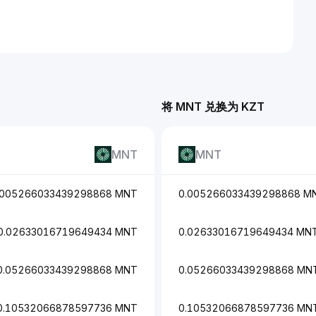
将 MNT 兑换为 KZT
MNT
MNT
.005266033439298868 MNT
0.005266033439298868 M
0.02633016719649434 MNT
0.02633016719649434 MN
0.05266033439298868 MNT
0.05266033439298868 MN
0.10532066878597736 MNT
0.10532066878597736 MN