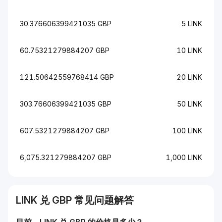
30.376606399421035 GBP
5 LINK
60.75321279884207 GBP
10 LINK
121.50642559768414 GBP
20 LINK
303.76606399421035 GBP
50 LINK
607.5321279884207 GBP
100 LINK
6,075.321279884207 GBP
1,000 LINK
LINK
兑
GBP
常见问题解答