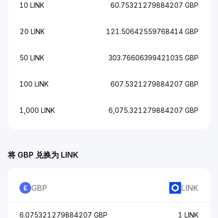
10 LINK
60.75321279884207 GBP
20 LINK
121.50642559768414 GBP
50 LINK
303.76606399421035 GBP
100 LINK
607.5321279884207 GBP
1,000 LINK
6,075.321279884207 GBP
将 GBP 兑换为 LINK
GBP
LINK
6.075321279884207 GBP
1 LINK