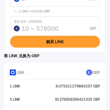
1 LINK ≈ 6.21291 GBP
支付 (10 ~ 376000)
GBP
£
购买 LINK
将 LINK 兑换为 GBP
LINK
GBP
1 LINK
6.075321279884207 GBP
5 LINK
30.376606399421035 GBP