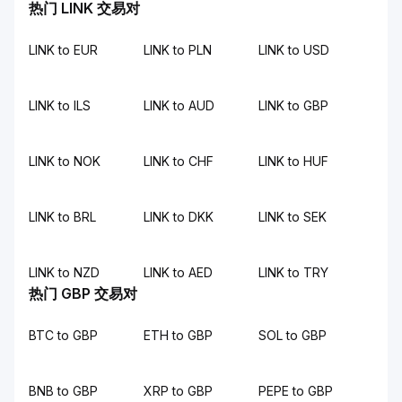
热门 LINK 交易对
LINK to EUR
LINK to PLN
LINK to USD
LINK to ILS
LINK to AUD
LINK to GBP
LINK to NOK
LINK to CHF
LINK to HUF
LINK to BRL
LINK to DKK
LINK to SEK
LINK to NZD
LINK to AED
LINK to TRY
热门 GBP 交易对
BTC to GBP
ETH to GBP
SOL to GBP
BNB to GBP
XRP to GBP
PEPE to GBP