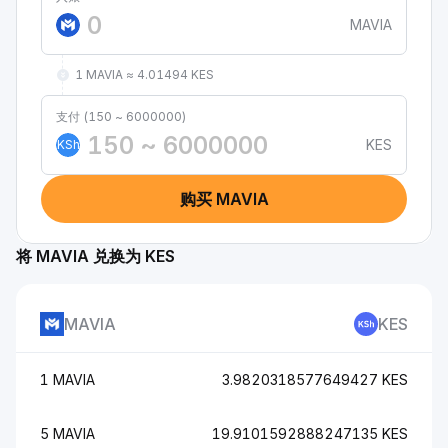
MAVIA
1 MAVIA ≈ 4.01494 KES
支付 (150 ~ 6000000)
KES
KSh
购买 MAVIA
将 MAVIA 兑换为 KES
MAVIA
KES
1 MAVIA
3.9820318577649427 KES
5 MAVIA
19.9101592888247135 KES