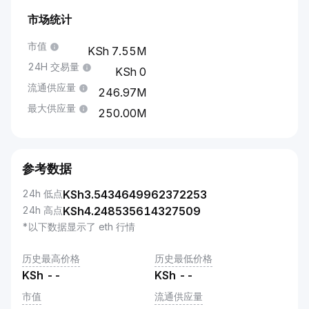
市场统计
市值
7.55M
24H 交易量
0
流通供应量
246.97M
最大供应量
250.00M
参考数据
24h 低点
KSh
3.5434649962372253
24h 高点
KSh
4.248535614327509
*以下数据显示了 eth 行情
历史最高价格
历史最低价格
KSh
--
KSh
--
市值
流通供应量