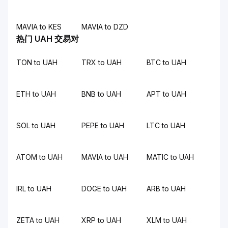
MAVIA to KES
MAVIA to DZD
热门 UAH 交易对
TON to UAH
TRX to UAH
BTC to UAH
ETH to UAH
BNB to UAH
APT to UAH
SOL to UAH
PEPE to UAH
LTC to UAH
ATOM to UAH
MAVIA to UAH
MATIC to UAH
IRL to UAH
DOGE to UAH
ARB to UAH
ZETA to UAH
XRP to UAH
XLM to UAH