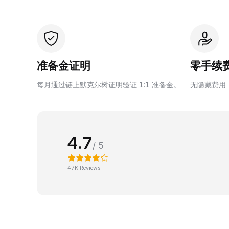
准备金证明
零手续
每月通过链上默克尔树证明验证 1:1 准备金。
无隐藏费用
4.7
/ 5
47K Reviews