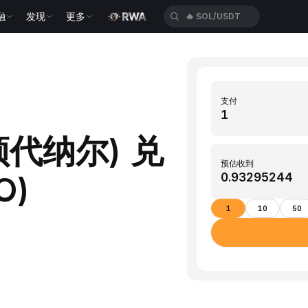
融
发现
更多
🔥
SOL/USDT
支付
顿代纳尔) 兑
预估收到
O)
1
10
50