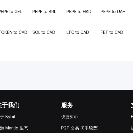
PEPE to GEL
PEPE to BRL
PEPE to HKD
PEPE to UAH
TOKEN to CAD
SOL to CAD
LTC to CAD
FET to CAD
关于我们
服务
于 Bybit
快捷买币
游 Mantle 生态
P2P 交易 (0手续费)