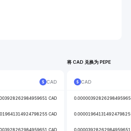
将 CAD 兑换为 PEPE
CAD
CAD
0003928262984959651 CAD
0.00000392826298495965
0019641314924798255 CAD
0.00001964131492479825
0003928262984959651 CAD
0.00003928262984959651