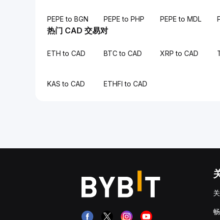
PEPE to BGN
PEPE to PHP
PEPE to MDL
热门 CAD 交易对
ETH to CAD
BTC to CAD
XRP to CAD
KAS to CAD
ETHFI to CAD
关
畅