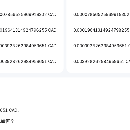
0007856525969919302 CAD
0.00007856525969919302
0019641314924798255 CAD
0.00019641314924798255
0003928262984959651 CAD
0.0003928262984959651 
.003928262984959651 CAD
0.003928262984959651 C
651 CAD。
况如何？