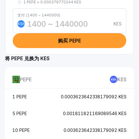
1 PEPE ≈ 0.000379770244 KES
支付 (1400 ~ 1440000)
KES
KSh
购买 PEPE
将 PEPE 兑换为 KES
PEPE
KES
1 PEPE
0.0003623642338179092 KES
5 PEPE
0.001811821169089546 KES
10 PEPE
0.003623642338179092 KES