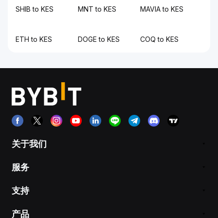
SHIB to KES
MNT to KES
MAVIA to KES
ETH to KES
DOGE to KES
COQ to KES
关于我们
服务
支持
产品