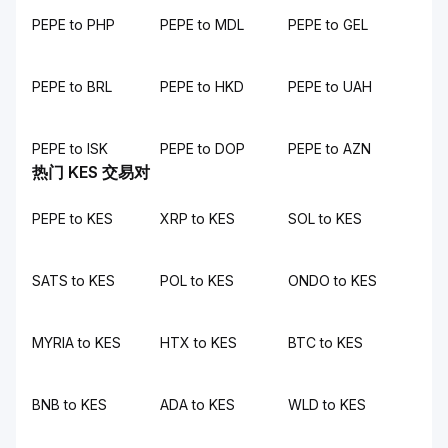
PEPE to PHP
PEPE to MDL
PEPE to GEL
PEPE to BRL
PEPE to HKD
PEPE to UAH
PEPE to ISK
PEPE to DOP
PEPE to AZN
热门 KES 交易对
PEPE to KES
XRP to KES
SOL to KES
SATS to KES
POL to KES
ONDO to KES
MYRIA to KES
HTX to KES
BTC to KES
BNB to KES
ADA to KES
WLD to KES