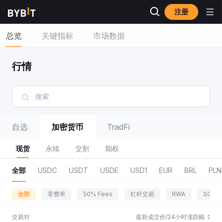
注册
总览
关键指标
市场数据
行情
自选
加密货币
TradFi
现货
永续
交割
期权
全部
USDC
USDT
USDE
USD1
EUR
BRL
PLN
全部
零费率
50% Fees
杠杆交易
RWA
SOL 
交易对
最新成交价/24小时涨跌幅