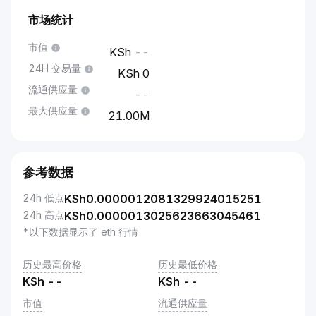
市场统计
市值
--
24H 交易量
0
流通供应量
--
最大供应量
21.00M
参考数据
24h 低点
KSh
0.0000012081329924015251
24h 高点
KSh
0.0000013025623663045461
*以下数据显示了 eth 行情
历史最高价格
历史最低价格
KSh
--
KSh
--
市值
流通供应量