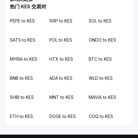
热门 KES 交易对
PEPE to KES
XRP to KES
SOL to KES
SATS to KES
POL to KES
ONDO to KES
MYRIA to KES
HTX to KES
BTC to KES
BNB to KES
ADA to KES
WLD to KES
SHIB to KES
MNT to KES
MAVIA to KES
ETH to KES
DOGE to KES
COQ to KES