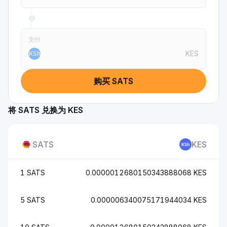
支付
KES
KSh
购买 SATS
将 SATS 兑换为 KES
SATS
KES
1 SATS
0.0000012680150343888068 KES
5 SATS
0.000006340075171944034 KES