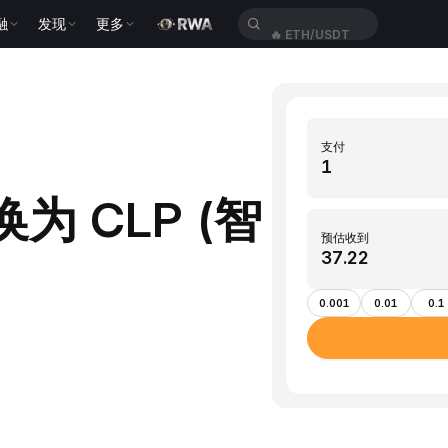
融
发现
更多
🔥
ETH/USDT
支付
兑换为 CLP (智
预估收到
0.001
0.01
0.1