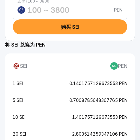
支付 (100 ~ 3800)
PEN
S/.
购买 SEI
将 SEI 兑换为 PEN
SEI
PEN
1 SEI
0.1401757129673553 PEN
5 SEI
0.7008785648367765 PEN
10 SEI
1.401757129673553 PEN
20 SEI
2.803514259347106 PEN