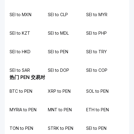
SEI to MXN
SEI to CLP
SEI to MYR
SEI to KZT
SEI to MDL
SEI to PHP
SEI to HKD
SEI to PEN
SEI to TRY
SEI to SAR
SEI to DOP
SEI to COP
热门 PEN 交易对
BTC to PEN
XRP to PEN
SOL to PEN
MYRIA to PEN
MNT to PEN
ETH to PEN
TON to PEN
STRK to PEN
SEI to PEN