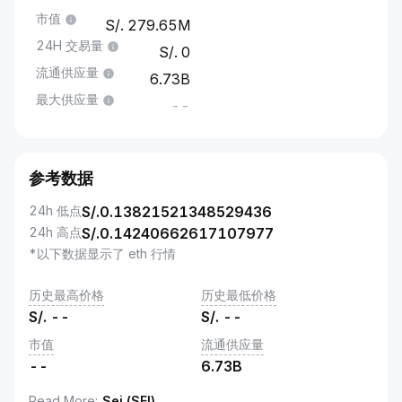
市值
279.65M
24H 交易量
0
流通供应量
6.73B
最大供应量
--
参考数据
24h 低点
S/.
0.13821521348529436
24h 高点
S/.
0.14240662617107977
*以下数据显示了 eth 行情
历史最高价格
历史最低价格
S/.
--
S/.
--
市值
流通供应量
--
6.73B
Read More
:
Sei (SEI)