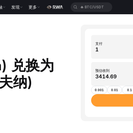
融
发现
更多
🔥
BTC/USDT
支付
na) 兑换为
预估收到
夫纳)
0.001
0.01
0.1